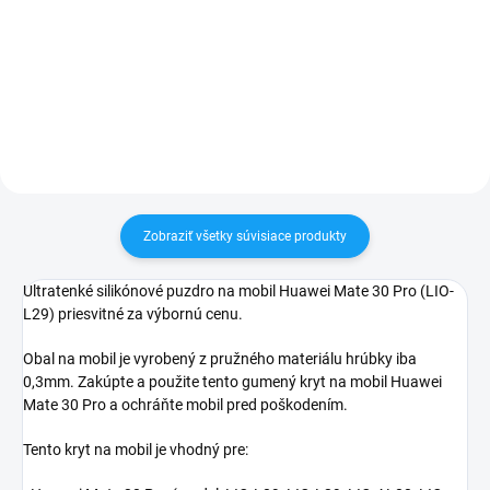
✅ Záruka 24 mesiacov✅ Doprava
✅ Záruka 24 mesiacov✅ Doprava
pri nákupe nad 60€ ZDARMA✅
pri nákupe nad 60€ ZDARMA✅
Zakúpený tovar je možné do
Zakúpený tovar je možné do
30 dní vrátiť✅ Tovar skladom -
30 dní vrátiť✅ Tovar skladom -
odosielame ihneď po objednaní
odosielame ihneď po objednaní
Zobraziť všetky súvisiace produkty
Ultratenké silikónové puzdro na mobil Huawei Mate 30 Pro (LIO-
L29) priesvitné za výbornú cenu.
Obal na mobil je vyrobený z pružného materiálu hrúbky iba
0,3mm. Zakúpte a použite tento gumený kryt na mobil Huawei
Mate 30 Pro a ochráňte mobil pred poškodením.
Tento kryt na mobil je vhodný pre: