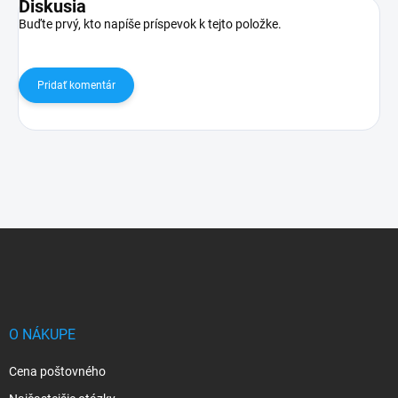
Diskusia
Buďte prvý, kto napíše príspevok k tejto položke.
Pridať komentár
Z
á
p
ä
t
i
O NÁKUPE
e
Cena poštovného