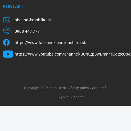
KONTAKT
obchod
@
mobilko.sk
0908 447 777
https://www.facebook.com/mobilko.sk
https://www.youtube.com/channel/UCrK2p3wDmn4ijUdtxcC84
Copyright 2026
mobilko.sk
. Všetky práva vyhradené.
Vytvoril Shoptet