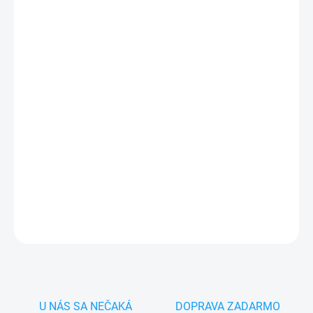
MÔŽEME DORUČIŤ DO:
ZVOĽTE VARIANT
−
+
Pridať do košíka
✅
Záruka 24 mesiacov
✅ Doprava
pri nákupe
nad 60€ ZDARMA
✅
Zakúpený tovar je možné
do 30 dní vrátiť
✅ Perfektná
ochrana
mobilu
pred poškodením
DETAILNÉ INFORMÁCIE
OPÝTAŤ SA
STRÁŽIŤ
U NÁS SA NEČAKÁ
DOPRAVA ZADARMO