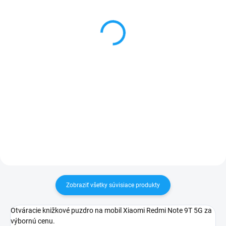
Ochranné sklo Xiaomi
Forcell sieťový adaptér /
Redmi Note 9T 5G
nabíjačka s 2x USB +
(M2007J22G)
kábel type C
1 €
6,99 €
Do košíka
Detail
✅ Tovar skladom - posielame do
✅ Záruka 24 mesiacov✅ Doprava
24h✅ Doprava pri nákupe nad
pri nákupe nad 60€ ZDARMA✅
60€ ZDARMA✅ Zakúpený tovar je
Zakúpený tovar je možné do
možné do 30 dní vrátiť✅
30 dní vrátiť✅ Tovar skladom -
Vynikajúca ochrana displeja pred
odosielame ihneď po objednaní
poškodením
Zobraziť všetky súvisiace produkty
Otváracie knižkové puzdro na mobil Xiaomi Redmi Note 9T 5G za
výbornú cenu.