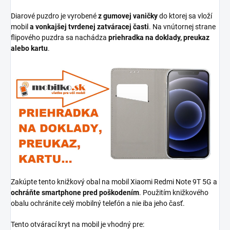
Diarové puzdro je vyrobené
z gumovej vaničky
do ktorej sa vloží
mobil
a vonkajšej tvrdenej zatváracej časti
. Na vnútornej strane
flipového puzdra sa nachádza
priehradka na doklady, preukaz
alebo kartu
.
Zakúpte tento knižkový obal na mobil Xiaomi Redmi Note 9T 5G a
ochráňte smartphone pred poškodením
. Použitím knižkového
obalu ochránite celý mobilný telefón a nie iba jeho časť.
Tento otvárací kryt na mobil je vhodný pre: