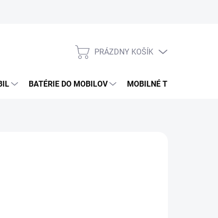
PRÁZDNY KOŠÍK
NÁKUPNÝ
KOŠÍK
BIL
BATÉRIE DO MOBILOV
MOBILNÉ TELEFÓNY