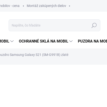
obilov - cena
Montáž zakúpených dielov
Hľadať
MOBIL
OCHRANNÉ SKLÁ NA MOBIL
PUZDRA NA MO
 puzdro Samsung Galaxy S21 (SM-G991B) zlaté
otenia
5,99 €
4,87 € bez DPH
Jednotková
VYPREDANÉ
cena: