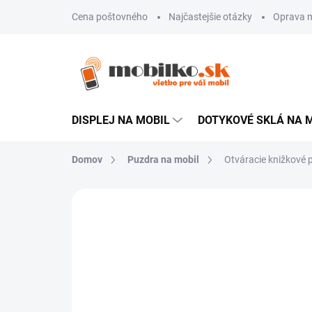
Prejsť
Cena poštovného
Najčastejšie otázky
Oprava m
na
obsah
DISPLEJ NA MOBIL
DOTYKOVÉ SKLÁ NA 
Domov
Puzdra na mobil
Otváracie knižkové
Neohodnotené
Podrobnosti hodn