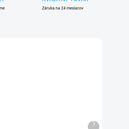
eme
Záruka na 24 mesiacov
DANÉ
VYPREDANÉ
Nabíjačka do auta USB C
-C)
5,49 €
Ďalší
produkt