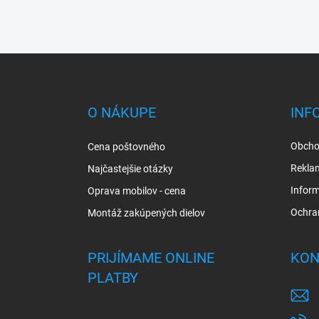
Z
á
p
ä
O NÁKUPE
INF
t
i
Obcho
Cena poštovného
e
Rekla
Najčastejšie otázky
Inform
Oprava mobilov - cena
Ochra
Montáž zakúpených dielov
PRIJÍMAME ONLINE
KON
PLATBY