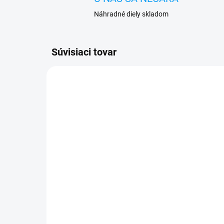
Náhradné diely skladom
Súvisiaci tovar
SKLADOM
Ochranné sklo Samsung
For
Galaxy S21 5G (5D -
nab
zaoblené okraje čierne)
káb