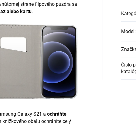
 vnútornej strane flipového puzdra sa
az alebo kartu
.
Kategó
Model
:
Značk
Číslo 
kataló
 Samsung Galaxy S21 a
ochráňte
m knižkového obalu ochránite celý