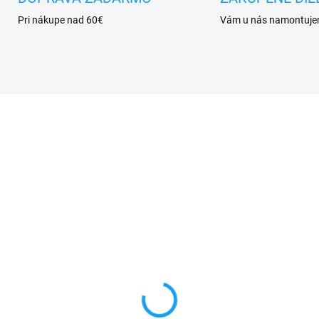
Pri nákupe nad 60€
Vám u nás namontuj
VYPREDANÉ
VYPRE
cell sieťový adaptér /
HOCO dátový nabíjací
íjačka s 2x USB +
kábel USB type C (USB
el type C
biely