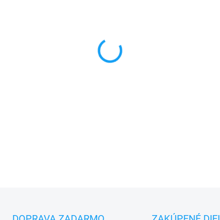
✅
Záruka 24 mesiacov
✅ Doprava
pri nákupe
nad 6
✅
Zakúpený tovar je možné
d
✅ Perfektná
ochrana
mobil
DETAILNÉ INFORMÁCIE
DOPRAVA ZADARMO
ZAKÚPENÉ DIE