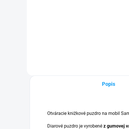
5,90 €
6,
Do košíka
✅ Tovar skladom - posielame do
✅ Z
24h✅ Doprava pri nákupe nad
pri
60€ ZDARMA✅ Zakúpený tovar je
Zak
možné do 30 dní vrátiť✅
30 d
Vynikajúca ochrana displeja pred
odo
poškodením
Popis
Otváracie knižkové puzdro na mobil Sa
Diarové puzdro je vyrobené
z gumovej v