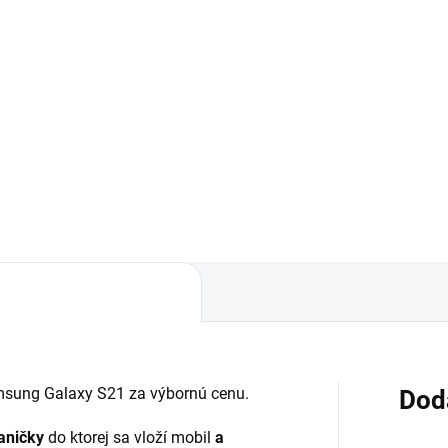
99 €
3,99 €
Detail
Detai
áruka 24 mesiacov✅ Doprava
✅ Záruka 24 mesiacov✅ Dop
 nákupe nad 60€ ZDARMA✅
pri nákupe nad 60€ ZDARMA
úpený tovar je možné do
Zakúpený tovar je možné do
ní vrátiť✅ Tovar skladom -
30 dní vrátiť✅ Tovar skladom 
sielame ihneď po objednaní
odosielame ihneď po objedna
msung Galaxy S21 za výbornú cenu.
Dod
aničky
do ktorej sa vloží mobil
a