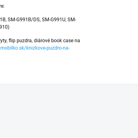
re:
91B, SM-G991B/DS, SM-G991U, SM-
9910)
yty, flip puzdra, diárové book case na
.mobilko.sk/knizkove-puzdro-na-