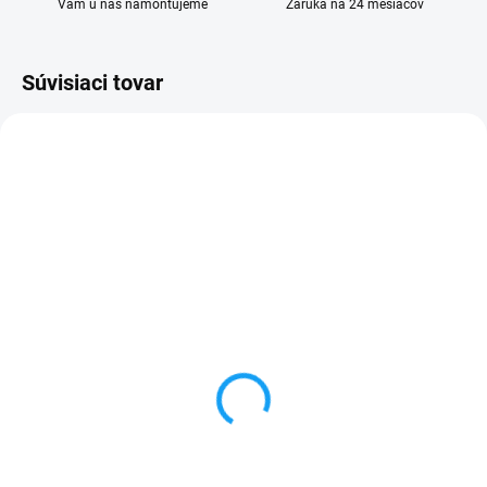
Vám u nás namontujeme
Záruka na 24 mesiacov
Súvisiaci tovar
SKLADOM
VYPREDANÉ
Kryt batérie Samsung
Forcell sieťový adaptér /
Galaxy S10+ (SM-
nabíjačka s 2x USB +
G975F)
kábel type C
5,49 €
6,99 €
Detail
Detail