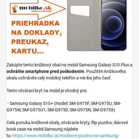
Zakúpte tento knižkový obal na mobil Samsung Galaxy S10 Plus a
ochráňte smartphone pred poškodením
. Použitím knižkového
obalu ochránite celý mobilný telefón a nie iba jeho časť.
Tento otvárací kryt na mobil je vhodný pre:
- Samsung Galaxy S10+ (model:
SM-G975F, SM-G975U, SM-
G975W, SM-G975U1, SM-G9750, SM-G975N, SM-G975X
)
Celá ponuka knižkové obaly, otváracie kryty, flip puzdra, diárové
book case na mobil Samsung nájdete
tu:
https://www.mobilko.sk/knizkove-puzdro-na-samsung/