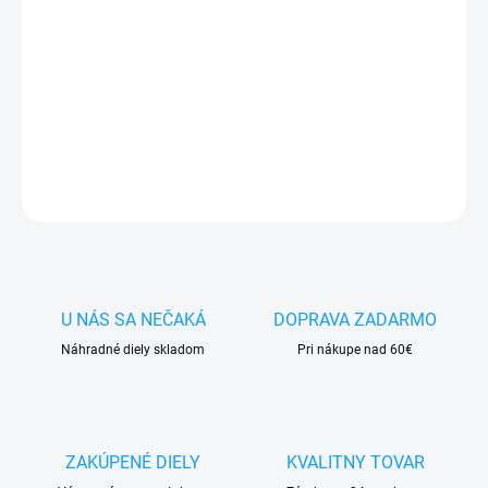
cena:
✅
Záruka 24 mesiacov
✅ Doprava
pri nákupe
nad 60€ ZDARMA
✅
Zakúpený tovar je možné
do 30 dní vrátiť
✅ Perfektná
ochrana
mobilu
pred poškodením
DETAILNÉ INFORMÁCIE
OPÝTAŤ SA
STRÁŽIŤ
U NÁS SA NEČAKÁ
DOPRAVA ZADARMO
Náhradné diely skladom
Pri nákupe nad 60€
ZAKÚPENÉ DIELY
KVALITNY TOVAR