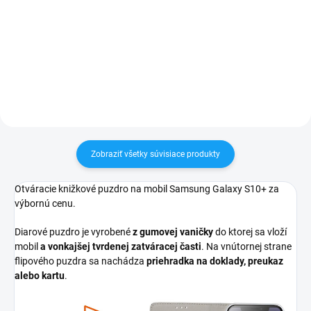
✅ Záruka 24 mesiacov✅ Doprava
✅ Záruka 24 mesiacov✅ Doprava
pri nákupe nad 60€ ZDARMA✅
pri nákupe nad 60€ ZDARMA✅
Zakúpený tovar je možné do
Zakúpený tovar je možné do
30 dní vrátiť✅ Tovar skladom -
30 dní vrátiť✅ Tovar skladom -
odosielame ihneď po objednaní
odosielame ihneď po objednaní
Zobraziť všetky súvisiace produkty
Otváracie knižkové puzdro na mobil Samsung Galaxy S10+ za
výbornú cenu.
Diarové puzdro je vyrobené
z gumovej vaničky
do ktorej sa vloží
mobil
a vonkajšej tvrdenej zatváracej časti
. Na vnútornej strane
flipového puzdra sa nachádza
priehradka na doklady, preukaz
alebo kartu
.