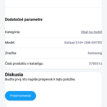
Dodatočné parametre
Kategória
:
Obal na mobil
Model
:
Galaxy S10+ (SM-G975f)
Značka
:
Samsung
Číslo produktu v katalógu
:
370031z
Diskusia
Buďte prvý, kto napíše príspevok k tejto položke.
Pridať komentár