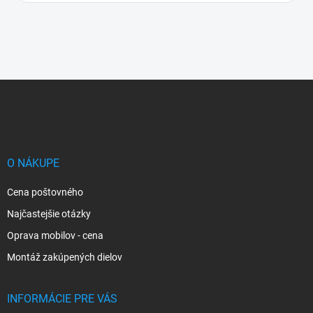
Z
á
p
ä
t
i
O NÁKUPE
e
Cena poštovného
Najčastejšie otázky
Oprava mobilov - cena
Montáž zakúpených dielov
INFORMÁCIE PRE VÁS