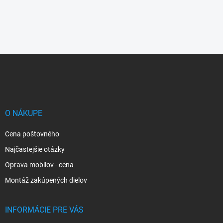
Z
á
p
ä
t
i
O NÁKUPE
e
Cena poštovného
Najčastejšie otázky
Oprava mobilov - cena
Montáž zakúpených dielov
INFORMÁCIE PRE VÁS