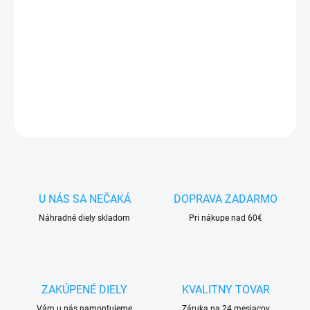
✅
Záruka 24 mesiacov
✅ Doprava
pri nákupe
nad 60€ ZDARMA
✅
Zakúpený tovar je možné
do 30 dní vrátiť
✅ Perfektná
ochrana
mobilu
pred poškodením
DETAILNÉ INFORMÁCIE
OPÝTAŤ SA
STRÁŽIŤ
U NÁS SA NEČAKÁ
DOPRAVA ZADARMO
Náhradné diely skladom
Pri nákupe nad 60€
ZAKÚPENÉ DIELY
KVALITNY TOVAR
Vám u nás namontujeme
Záruka na 24 mesiacov