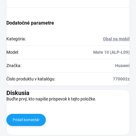
Dodatočné parametre
Kategória
:
Obal na mobil
Model
:
Mate 10 (ALP-L09)
Značka
:
Huawei
Číslo produktu v katalógu
:
770002z
Diskusia
Buďte prvý, kto napíše príspevok k tejto položke.
Pridať komentár