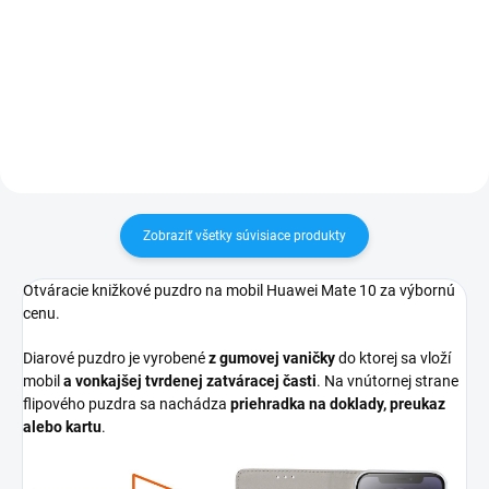
✅ Záruka 24 mesiacov✅ Doprava
✅ Záruka 24 mesiacov✅ Doprava
pri nákupe nad 60€ ZDARMA✅
pri nákupe nad 60€ ZDARMA✅
Zakúpený tovar je možné do
Zakúpený tovar je možné do
30 dní vrátiť✅ Tovar skladom -
30 dní vrátiť✅ Možnosť nechať
odosielame ihneď po objednaní
zakúpený diel namontovať
Zobraziť všetky súvisiace produkty
Otváracie knižkové puzdro na mobil Huawei Mate 10 za výbornú
cenu.
Diarové puzdro je vyrobené
z gumovej vaničky
do ktorej sa vloží
mobil
a vonkajšej tvrdenej zatváracej časti
. Na vnútornej strane
flipového puzdra sa nachádza
priehradka na doklady, preukaz
alebo kartu
.