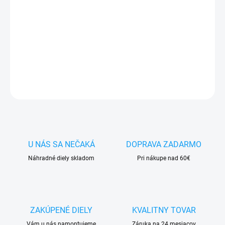
✅ Tovar
skladom -
posielame do 24h
✅ Doprava
pri nákupe
nad 60€ ZDARMA
✅
Zakúpený tovar je možné
do 30 dní vrátiť
✅ Vynikajúca
ochrana
displeja
pred poškodením
DETAILNÉ INFORMÁCIE
OPÝTAŤ SA
STRÁŽIŤ
U NÁS SA NEČAKÁ
DOPRAVA ZADARMO
Náhradné diely skladom
Pri nákupe nad 60€
ZAKÚPENÉ DIELY
KVALITNY TOVAR
Vám u nás namontujeme
Záruka na 24 mesiacov