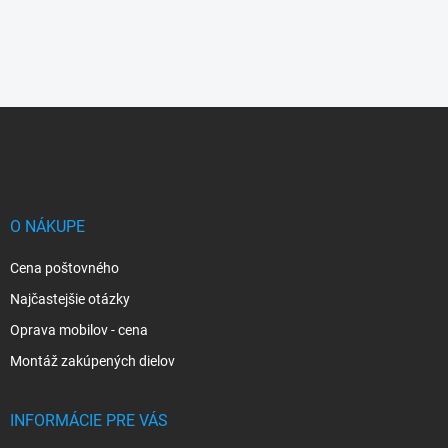
Z
á
p
ä
t
i
O NÁKUPE
e
Cena poštovného
Najčastejšie otázky
Oprava mobilov - cena
Montáž zakúpených dielov
INFORMÁCIE PRE VÁS