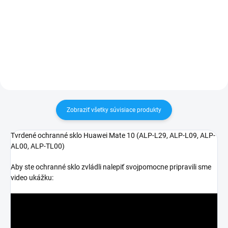
✅ Záruka 24 mesiacov✅ Doprava
✅ Záruka 24 mesiacov✅ Doprava
pri nákupe nad 60€ ZDARMA✅
pri nákupe nad 60€ ZDARMA✅
Zakúpený tovar je možné do
Zakúpený tovar je možné do
30 dní vrátiť✅ Tovar skladom -
30 dní vrátiť✅ Možnosť nechať
odosielame ihneď po objednaní
zakúpený diel namontovať
Zobraziť všetky súvisiace produkty
Tvrdené ochranné sklo Huawei Mate 10 (
ALP-L29, ALP-L09, ALP-
AL00, ALP-TL00)
Aby ste ochranné sklo zvládli nalepiť svojpomocne pripravili sme
video ukážku: