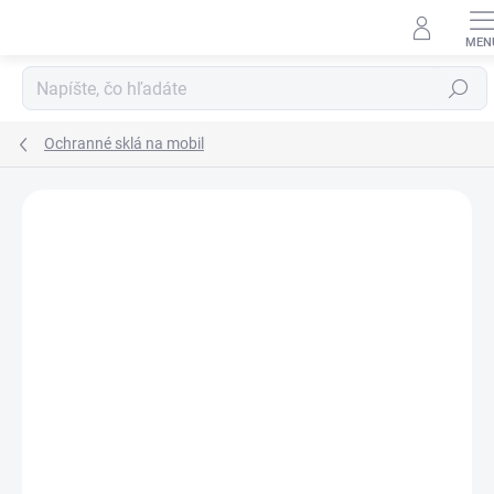
Prejsť
na
obsah
Hľadať
Ochranné sklá na mobil
Neohodnotené
Podrobnosti hodnotenia