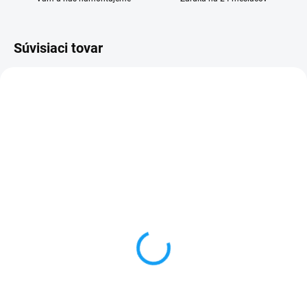
Súvisiaci tovar
SKLADOM
VYPREDANÉ
Nabíjačka do auta Micro
Pamäťová karta Micro
USB
SD 64Gb + adaptér
4,99 €
11,49 €
Do košíka
Detail
✅ Záruka 24 mesiacov✅ Doprava
✅ Záruka 24 mesiacov✅ Doprava
pri nákupe nad 60€ ZDARMA✅
pri nákupe nad 60€ ZDARMA✅