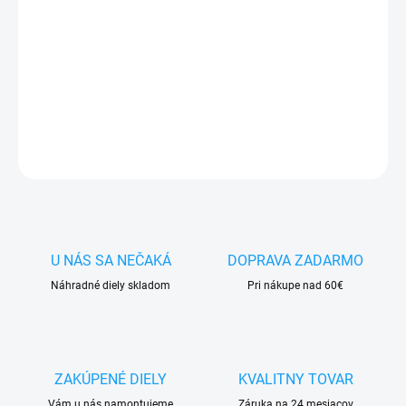
✅ Tovar
skladom -
posielame do 24h
✅ Doprava
pri nákupe
nad 60€ ZDARMA
✅
Zakúpený tovar je možné
do 30 dní vrátiť
✅ Vynikajúca
ochrana
displeja
pred poškodením
DETAILNÉ INFORMÁCIE
OPÝTAŤ SA
STRÁŽIŤ
U NÁS SA NEČAKÁ
DOPRAVA ZADARMO
Náhradné diely skladom
Pri nákupe nad 60€
ZAKÚPENÉ DIELY
KVALITNY TOVAR
Vám u nás namontujeme
Záruka na 24 mesiacov