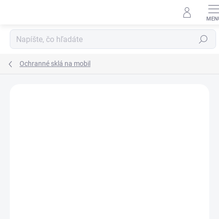
Prejsť
na
obsah
Hľadať
Ochranné sklá na mobil
Neohodnotené
Podrobnosti hodnotenia