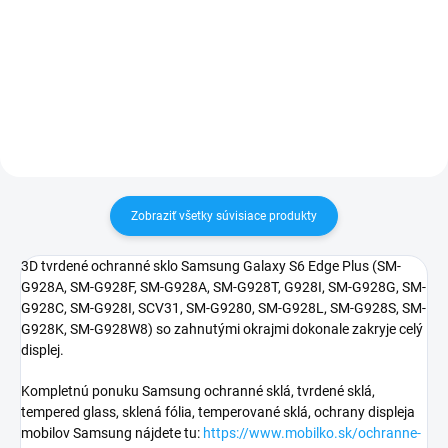
Zakúpený tovar je možné do
Zakúpený tovar je možné do
30 dní vrátiť✅ Tovar skladom -
30 dní vrátiť✅ Tovar skladom -
odosielame ihneď po objednaní
odosielame ihneď po objednaní
Zobraziť všetky súvisiace produkty
3D tvrdené ochranné sklo Samsung Galaxy S6 Edge Plus (
SM-
G928A, SM-G928F, SM-G928A, SM-G928T, G928I, SM-G928G, SM-
G928C, SM-G928I, SCV31, SM-G9280, SM-G928L, SM-G928S, SM-
G928K, SM-G928W8
) so zahnutými okrajmi dokonale zakryje celý
displej.
Kompletnú ponuku Samsung ochranné sklá, tvrdené sklá,
tempered glass, sklená fólia, temperované sklá, ochrany displeja
mobilov Samsung nájdete tu:
https://www.mobilko.sk/ochranne-