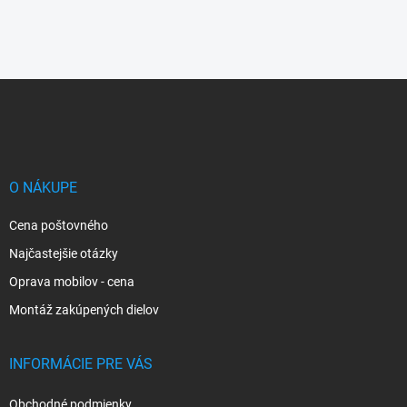
Z
á
p
ä
t
i
O NÁKUPE
e
Cena poštovného
Najčastejšie otázky
Oprava mobilov - cena
Montáž zakúpených dielov
INFORMÁCIE PRE VÁS
Obchodné podmienky