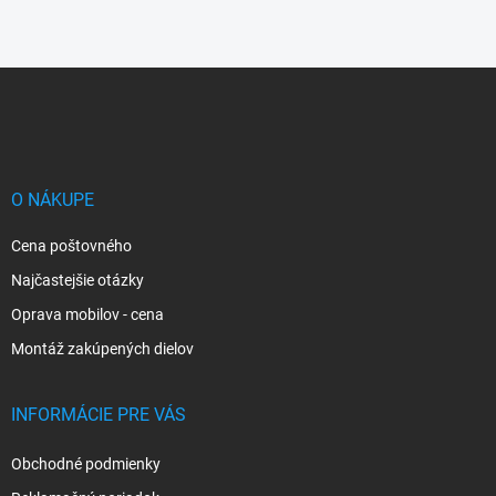
Z
á
p
ä
t
i
O NÁKUPE
e
Cena poštovného
Najčastejšie otázky
Oprava mobilov - cena
Montáž zakúpených dielov
INFORMÁCIE PRE VÁS
Obchodné podmienky