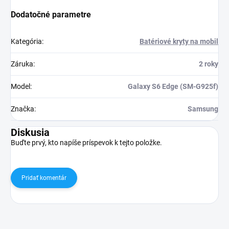
Dodatočné parametre
Kategória
:
Batériové kryty na mobil
Záruka
:
2 roky
Model
:
Galaxy S6 Edge (SM-G925f)
Značka
:
Samsung
Diskusia
Buďte prvý, kto napíše príspevok k tejto položke.
Pridať komentár