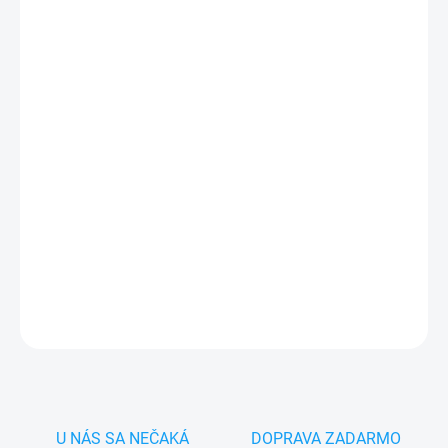
MÔŽEME DORUČIŤ DO:
ZVOĽTE VARIANT
−
+
Pridať do košíka
✅
Záruka 24 mesiacov
✅ Doprava
pri nákupe
nad 60€ ZDARMA
✅
Zakúpený tovar je možné
do 30 dní vrátiť
✅ Tovar
skladom
-
odosielame ihneď
po objednaní
DETAILNÉ INFORMÁCIE
OPÝTAŤ SA
STRÁŽIŤ
U NÁS SA NEČAKÁ
DOPRAVA ZADARMO