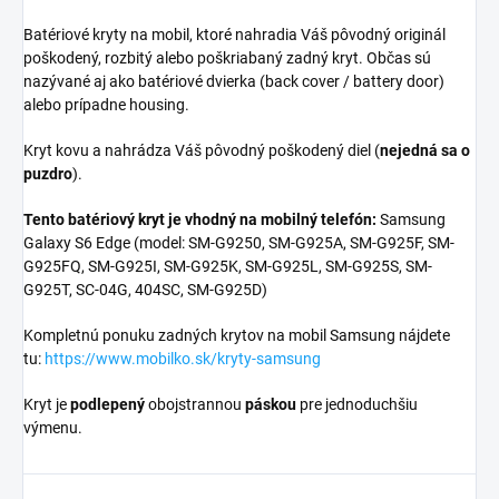
Batériové kryty na mobil, ktoré nahradia Váš pôvodný originál
poškodený, rozbitý alebo poškriabaný zadný kryt. Občas sú
nazývané aj ako batériové dvierka (back cover / battery door)
alebo prípadne housing.
Kryt kovu a nahrádza Váš pôvodný poškodený diel (
nejedná sa o
puzdro
).
Tento batériový kryt je vhodný na mobilný telefón:
Samsung
Galaxy S6 Edge (model: SM-G9250, SM-G925A, SM-G925F, SM-
G925FQ, SM-G925I, SM-G925K, SM-G925L, SM-G925S, SM-
G925T, SC-04G, 404SC, SM-G925D)
Kompletnú ponuku zadných krytov na mobil Samsung nájdete
tu:
https://www.mobilko.sk/kryty-samsung
Kryt je
podlepený
obojstrannou
páskou
pre jednoduchšiu
výmenu.