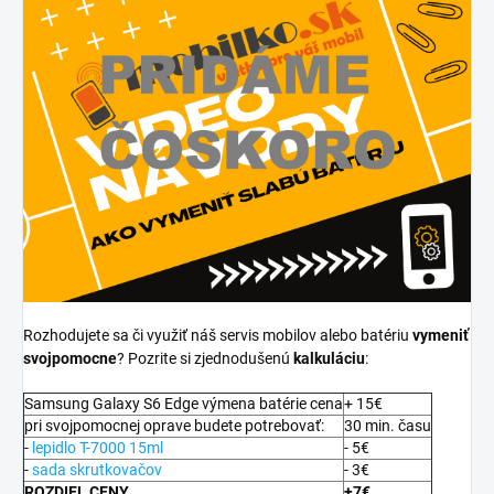
Rozhodujete sa či využiť náš servis mobilov alebo batériu
vymeniť
svojpomocne
? Pozrite si zjednodušenú
kalkuláciu
:
Samsung Galaxy S6 Edge výmena batérie cena
+ 15€
pri svojpomocnej oprave budete potrebovať:
30 min. času
-
lepidlo T-7000 15ml
- 5€
-
sada skrutkovačov
- 3€
ROZDIEL CENY
+7€