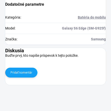
Dodatočné parametre
Kategória
:
Batéria do mobilu
Model
:
Galaxy S6 Edge (SM-G925f)
Značka
:
Samsung
Diskusia
Buďte prvý, kto napíše príspevok k tejto položke.
Pridať komentár