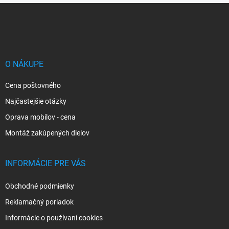
Z
á
p
ä
t
i
O NÁKUPE
e
Cena poštovného
Najčastejšie otázky
Oprava mobilov - cena
Montáž zakúpených dielov
INFORMÁCIE PRE VÁS
Obchodné podmienky
Reklamačný poriadok
Informácie o používaní cookies