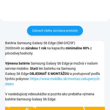
Zobraziť všetky súvisiace produkty
Batéria Samsung Galaxy S6 Edge (SM-G925F)
2600mAh so
zárukou 1 rok
na kapacitu
minimálne 80%
z
pôvodnej hodnoty.
Výmena batérie
Samsung Galaxy S6 Edge je možná v našom
servise mobilov.
Stačí
len baterku na Samsung
Galaxy S6 Edge
OBJEDNAŤ S MONTÁŽOU
a postupovať podľa
týchto pokynov:
https://www.mobilko.sk/montaz-zakupenych-
dielov
V nasledujúcej videoukážke si pozrite ako prebieha výmena
batérie Samsung Galaxy S6 Edge: