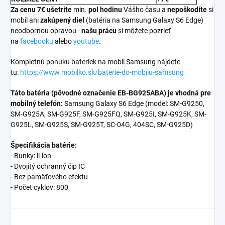
Za cenu 7€ ušetríte
min.
pol hodinu
Vášho času a
nepoškodíte
si
mobil ani
zakúpený diel
(batéria na Samsung Galaxy S6 Edge)
neodbornou opravou -
našu prácu
si môžete pozrieť
na
facebooku
alebo
youtube
.
Kompletnú ponuku bateriek na mobil Samsung nájdete
tu:
https://www.mobilko.sk/baterie-do-mobilu-samsung
Táto batéria (pôvodné označenie EB-BG925ABA) je vhodná pre
mobilný telefón:
Samsung Galaxy S6 Edge (model: SM-G9250,
SM-G925A, SM-G925F, SM-G925FQ, SM-G925I, SM-G925K, SM-
G925L, SM-G925S, SM-G925T, SC-04G, 404SC, SM-G925D)
Špecifikácia batérie:
- Bunky: li-lon
- Dvojitý ochranný čip IC
- Bez pamäťového efektu
- Počet cyklov: 800