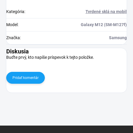
Kategória
:
Tvrdené sklá na mobil
Model
:
Galaxy M12 (SM-M127f)
Značka
:
Samsung
Diskusia
Buďte prvý, kto napíše príspevok k tejto položke.
Pridať komentár
Z