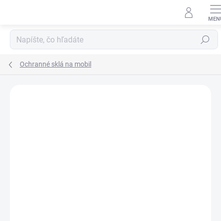
Prejsť
na
obsah
Hľadať
Ochranné sklá na mobil
Neohodnotené
Podrobnosti hodnotenia