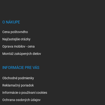
á
p
ä
t
i
O NÁKUPE
e
Cena poštovného
Najčastejšie otázky
Oprava mobilov - cena
Montáž zakúpených dielov
INFORMÁCIE PRE VÁS
Obchodné podmienky
Reklamačný poriadok
Informácie o používaní cookies
Ochrana osobných údajov