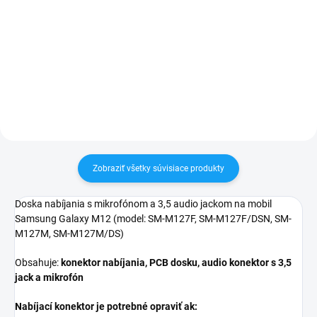
✅ Tovar skladom - posielame do
24h✅ Doprava pri nákupe nad
✅ Záruka 24 mesiacov✅ Doprava
60€ ZDARMA✅ Zakúpený tovar je
pri nákupe nad 60€ ZDARMA✅
možné do 30 dní vrátiť✅
Zakúpený tovar je možné do
Vynikajúca ochrana displeja pred
30 dní vrátiť✅ Možnosť nechať
poškodením
zakúpený diel namontovať
Zobraziť všetky súvisiace produkty
Doska nabíjania s mikrofónom a 3,5 audio jackom na mobil
Samsung Galaxy M12 (model:
SM-M127F, SM-M127F/DSN, SM-
M127M, SM-M127M/DS)
Obsahuje:
konektor nabíjania, PCB dosku, audio konektor s 3,5
jack a mikrofón
Nabíjací konektor je potrebné opraviť ak: