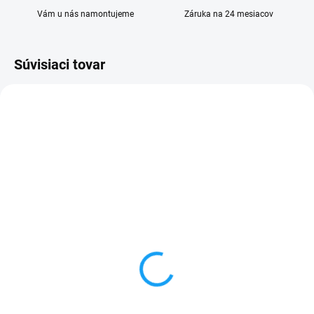
Vám u nás namontujeme
Záruka na 24 mesiacov
Súvisiaci tovar
VYPREDANÉ
VYPREDANÉ
Samsung Galaxy M12
Ochranné sklo Samsung
(M127F) displej lcd +
Galaxy M12 (SM-M127F)
dotykové sklo
3,90 €
24,90 €
Detail
Detail