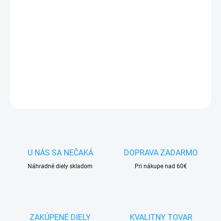
✅
Záruka 24 mesiacov
✅ Doprava
pri nákupe
nad 60€ ZDARMA
✅
Zakúpený tovar je možné
do 30 dní vrátiť
✅ Tovar
skladom
-
odosielame ihneď
po objednaní
DETAILNÉ INFORMÁCIE
OPÝTAŤ SA
STRÁŽIŤ
U NÁS SA NEČAKÁ
DOPRAVA ZADARMO
Náhradné diely skladom
Pri nákupe nad 60€
ZAKÚPENÉ DIELY
KVALITNY TOVAR