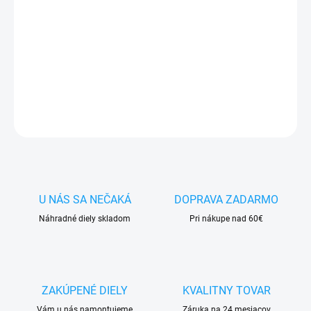
✅ Tovar
skladom -
posielame do 24h
✅ Doprava
pri nákupe
nad 60€ ZDARMA
✅
Zakúpený tovar je možné
do 30 dní vrátiť
✅ Vynikajúca
ochrana
displeja
pred poškodením
DETAILNÉ INFORMÁCIE
OPÝTAŤ SA
STRÁŽIŤ
U NÁS SA NEČAKÁ
DOPRAVA ZADARMO
Náhradné diely skladom
Pri nákupe nad 60€
ZAKÚPENÉ DIELY
KVALITNY TOVAR
Vám u nás namontujeme
Záruka na 24 mesiacov