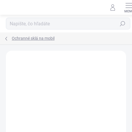
Prejsť
na
obsah
Hľadať
Ochranné sklá na mobil
Neohodnotené
Podrobnosti hodnotenia