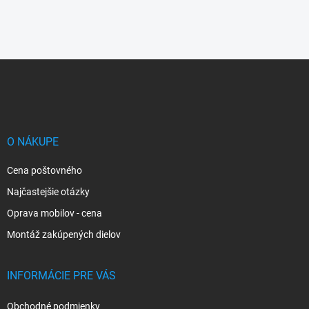
Z
á
p
ä
t
i
O NÁKUPE
e
Cena poštovného
Najčastejšie otázky
Oprava mobilov - cena
Montáž zakúpených dielov
INFORMÁCIE PRE VÁS
Obchodné podmienky