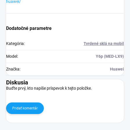
huawei/
Dodatočné parametre
Kategória
:
Tvrdené sklá na mobil
Model
:
Y6p (MED-LX9)
Značka
:
Huawei
Diskusia
Buďte prvý, kto napíše príspevok k tejto položke.
Pridať komentár