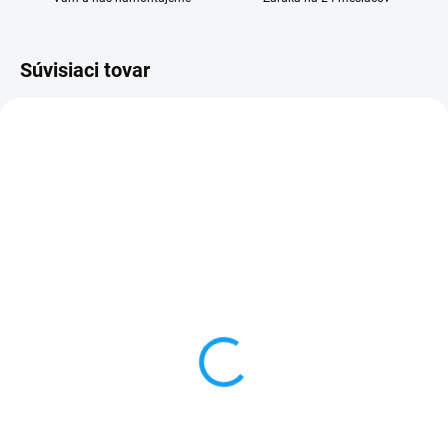
Súvisiaci tovar
SKLADOM
SKLADOM
Sklo kamery Huawei Y6P
Doska nabíjania a
(MED-LX9) / Honor 9A
mikrofón Huawei Y6P
(MOA-LX9N)
(MED-LX1)
3,90 €
7,90 €
Detail
Detail