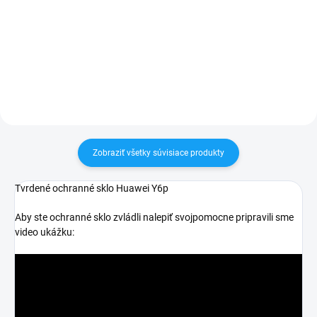
✅ Záruka 24 mesiacov✅ Doprava
✅ Záruka 24 mesiacov✅ Doprava
pri nákupe nad 60€ ZDARMA✅
pri nákupe nad 60€ ZDARMA✅
Zakúpený tovar je možné do
Zakúpený tovar je možné do
30 dní vrátiť✅ Možnosť nechať
30 dní vrátiť✅ Tovar skladom -
zakúpený diel namontovať
odosielame ihneď po objednaní
Zobraziť všetky súvisiace produkty
Tvrdené ochranné sklo Huawei Y6p
Aby ste ochranné sklo zvládli nalepiť svojpomocne pripravili sme
video ukážku: