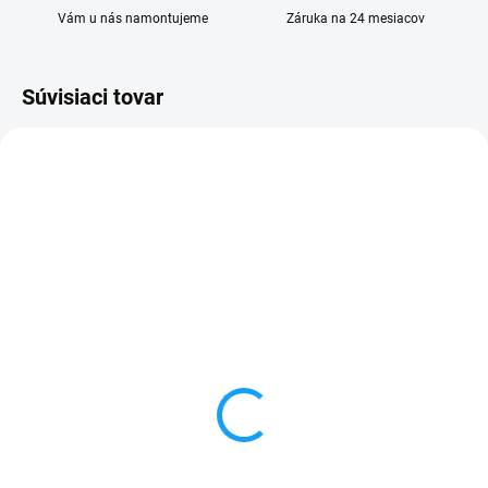
Vám u nás namontujeme
Záruka na 24 mesiacov
Súvisiaci tovar
SKLADOM
SKLADOM
Sklo kamery Huawei Y6P
Doska nabíjania a
(MED-LX9) / Honor 9A
mikrofón Huawei Y6P
(MOA-LX9N)
(MED-LX1)
3,90 €
7,90 €
Detail
Detail