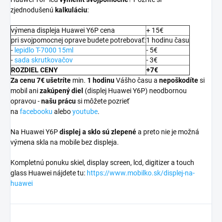
zjednodušenú
kalkuláciu
:
výmena displeja Huawei Y6P cena
+ 15€
pri svojpomocnej oprave budete potrebovať:
1 hodinu času
-
lepidlo T-7000 15ml
- 5€
-
sada skrutkovačov
- 3€
ROZDIEL CENY
+7€
Za cenu 7€ ušetríte
min.
1 hodinu
Vášho času a
nepoškodíte
si
mobil ani
zakúpený diel
(displej Huawei Y6P) neodbornou
opravou -
našu prácu
si môžete pozrieť
na
facebooku
alebo
youtube
.
Na Huawei Y6P
displej a
sklo sú zlepené
a preto nie je možná
výmena skla na mobile bez displeja.
Kompletnú ponuku skiel, display screen, lcd, digitizer a touch
glass Huawei nájdete tu:
https://www.mobilko.sk/displej-na-
huawei