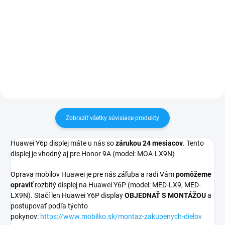
✅ Záruka 24 mesiacov✅ Doprava
✅ Záruka 24 mesiacov✅ Doprava
pri nákupe nad 60€ ZDARMA✅
pri nákupe nad 60€ ZDARMA✅
Zakúpený tovar je možné do
Zakúpený tovar je možné do
30 dní vrátiť✅ Možnosť nechať
30 dní vrátiť✅ Tovar skladom -
zakúpený diel namontovať
odosielame ihneď po objednaní
Zobraziť všetky súvisiace produkty
Huawei Y6p displej máte u nás so
zárukou 24 mesiacov
. Tento
displej je vhodný aj pre Honor 9A (model: MOA-LX9N)
Oprava mobilov Huawei je pre nás záľuba a radi Vám
pomôžeme
opraviť
rozbitý displej na Huawei Y6P (model: MED-LX9, MED-
LX9N). Stačí len Huawei Y6P display
OBJEDNAŤ S MONTÁŽOU
a
postupovať podľa týchto
pokynov:
https://www.mobilko.sk/montaz-zakupenych-dielov