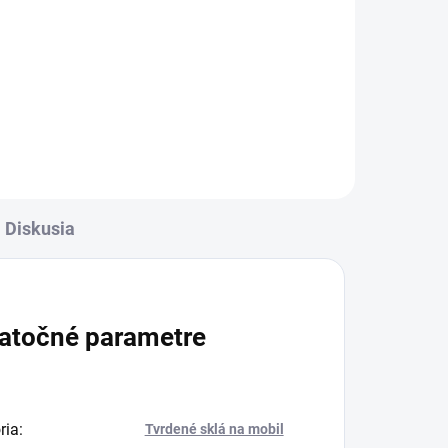
rava
✅ Záruka 24 mesiacov✅ Doprava
✅
pri nákupe nad 60€ ZDARMA✅
Zakúpený tovar je možné do
ť
30 dní vrátiť✅ Možnosť nechať
zakúpený diel namontovať
Diskusia
atočné parametre
ria
:
Tvrdené sklá na mobil