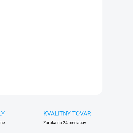
026
Pridať do košíka
e do 24h
0€ ZDARMA
o 30 dní vrátiť
eja
pred poškodením
OPÝTAŤ SA
STRÁŽIŤ
LY
KVALITNY TOVAR
eme
Záruka na 24 mesiacov