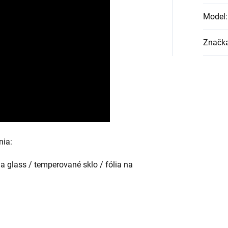
Model
:
Značk
nia:
la glass / temperované sklo / fólia na