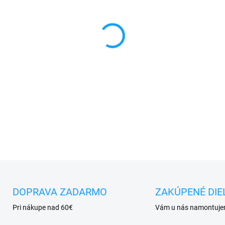
MÔŽEME DORUČIŤ DO:
11.8.2
−
+
✅ Tovar
skladom -
posielam
✅ Doprava
pri nákupe
nad 6
✅
Zakúpený tovar je možné
d
✅ Vynikajúca
ochrana
displ
DETAILNÉ INFORMÁCIE
DOPRAVA ZADARMO
ZAKÚPENÉ DIE
Pri nákupe nad 60€
Vám u nás namontuj