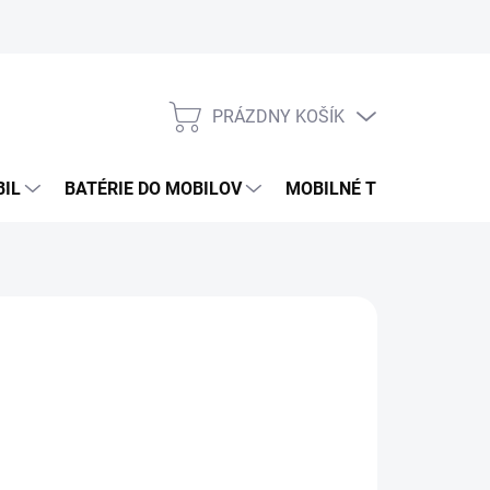
PRÁZDNY KOŠÍK
NÁKUPNÝ
KOŠÍK
BIL
BATÉRIE DO MOBILOV
MOBILNÉ TELEFÓNY