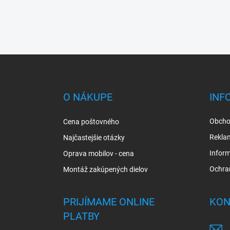
Z
á
p
ä
O NÁKUPE
INF
t
i
Obcho
Cena poštovného
e
Rekla
Najčastejšie otázky
Inform
Oprava mobilov - cena
Ochra
Montáž zakúpených dielov
PRIJÍMAME ONLINE
KON
PLATBY