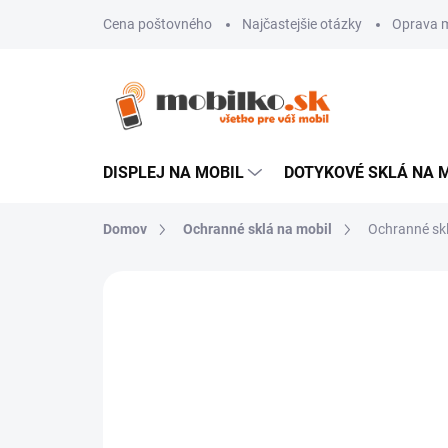
Prejsť
Cena poštovného
Najčastejšie otázky
Oprava m
na
obsah
DISPLEJ NA MOBIL
DOTYKOVÉ SKLÁ NA 
Domov
Ochranné sklá na mobil
Ochranné skl
Neohodnotené
Podrobnosti hodn