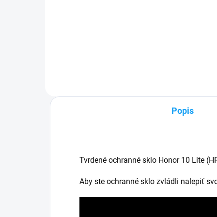
✅ Záruka 24 mesiacov✅ Doprava
✅ Z
pri nákupe nad 60€ ZDARMA✅
pri
Zakúpený tovar je možné do
Zak
30 dní vrátiť✅ Tovar skladom -
30 
odosielame ihneď po objednaní
zak
Popis
Tvrdené ochranné sklo Honor 10 Lite (H
Aby ste ochranné sklo zvládli nalepiť s