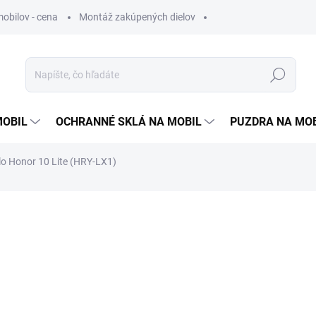
obilov - cena
Montáž zakúpených dielov
Hľadať
MOBIL
OCHRANNÉ SKLÁ NA MOBIL
PUZDRA NA MO
o Honor 10 Lite (HRY-LX1)
otenia
3,90 €
3,17 € bez DPH
Jednotková
SKLADOM
cena: