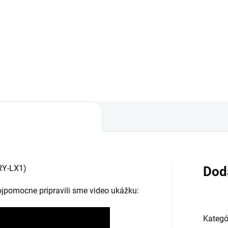
áruka 24 mesiacov✅ Doprava
✅ Záruka 24 mesiacov✅ Dop
 nákupe nad 60€ ZDARMA✅
pri nákupe nad 60€ ZDARMA
úpený tovar je možné do
Zakúpený tovar je možné do
dní vrátiť✅ Možnosť nechať
30 dní vrátiť✅ Možnosť necha
úpený diel namontovať
zakúpený diel namontovať
RY-LX1)
Dod
vojpomocne pripravili sme video ukážku:
Kategó