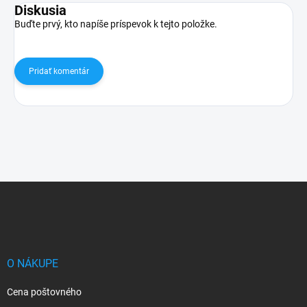
Diskusia
Buďte prvý, kto napíše príspevok k tejto položke.
Pridať komentár
Z
á
p
ä
t
i
O NÁKUPE
e
Cena poštovného