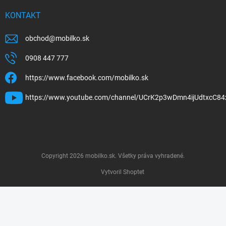
KONTAKT
obchod
@
mobilko.sk
0908 447 777
https://www.facebook.com/mobilko.sk
https://www.youtube.com/channel/UCrK2p3wDmn4ijUdtxcC84
Copyright 2026
mobilko.sk
. Všetky práva vyhradené.
Vytvoril Shoptet