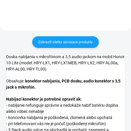
zakúpený diel namontovať
zakúpený diel namontovať
Zobraziť všetky súvisiace produkty
Doska nabíjania s mikrofónom a 3,5 audio jackom na mobil Honor
10 Lite (model:
HRY-LX1, HRY-LX1MEB, HRY-LX2, HRY-AL00a,
HRY-AL00, HRY-TL00
)
Obsahuje:
konektor nabíjania, PCB dosku, audio konektor s 3,5
jack a mikrofón.
Nabíjací konektor je potrebné opraviť ak:
- nabíjanie nefunguje správne a nedokáže nabiť batériu doplna
alebo vôbec nenabije
- koncovka nabíjania je poškodená, zlomená alebo upchatá
- pri telefonovaní vás nie je počuť (poškodený mikrofón)
- 3,5jack audio vstup na slúchadlá je upchatý, zanesený a