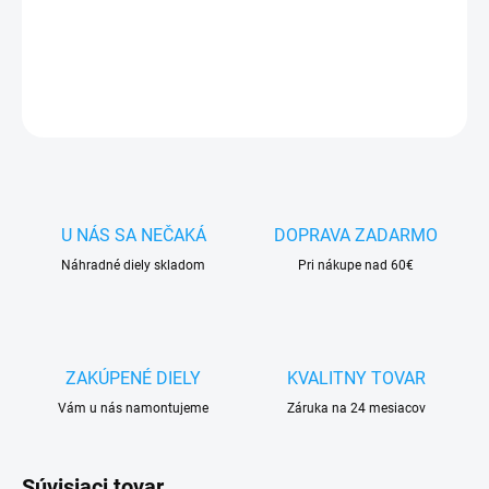
✅ Tovar
skladom
-
odosielame ihneď
po objednaní
DETAILNÉ INFORMÁCIE
OPÝTAŤ SA
STRÁŽIŤ
U NÁS SA NEČAKÁ
DOPRAVA ZADARMO
Náhradné diely skladom
Pri nákupe nad 60€
ZAKÚPENÉ DIELY
KVALITNY TOVAR
Vám u nás namontujeme
Záruka na 24 mesiacov
Súvisiaci tovar