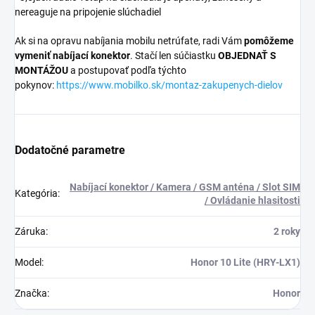
nereaguje na pripojenie slúchadiel
Ak si na opravu nabíjania mobilu netrúfate, radi Vám
pomôžeme
vymeniť nabíjací konektor
. Stačí len súčiastku
OBJEDNAŤ S
MONTÁŽOU
a postupovať podľa týchto
pokynov:
https://www.mobilko.sk/montaz-zakupenych-dielov
Dodatočné parametre
Nabíjací konektor / Kamera / GSM anténa / Slot SIM
Kategória
:
/ Ovládanie hlasitosti
Záruka
:
2 roky
Model
:
Honor 10 Lite (HRY-LX1)
Značka
:
Honor