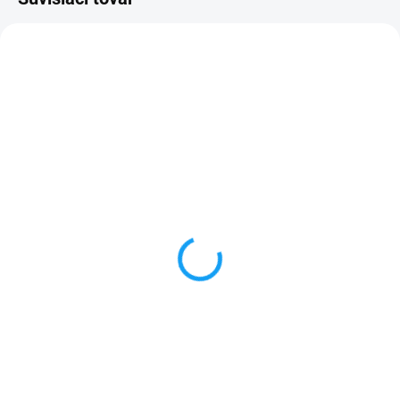
SKLADOM
SKLADOM
Honor 10 Lite (HRY-LX1)
Kábel senzoru odtlačku
displej lcd + dotykové
prstov Honor 10 Lite
sklo
(HRY-LX1)
22,90 €
1 €
Detail
Detail
✅ Záruka 24 mesiacov✅ Doprava
✅ Záruka 24 mesiacov✅ Doprava
pri nákupe nad 60€ ZDARMA✅
pri nákupe nad 60€ ZDARMA✅
Zakúpený tovar je možné do
Zakúpený tovar je možné do
30 dní vrátiť✅ Možnosť nechať
30 dní vrátiť✅ Možnosť nechať