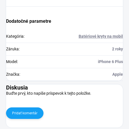
Dodatočné parametre
Kategória
:
Batériové kryty na mobil
Záruka
:
2 roky
Model
:
iPhone 6 Plus
Značka
:
Apple
Diskusia
Buďte prvý, kto napíše príspevok k tejto položke.
Pridať komentár