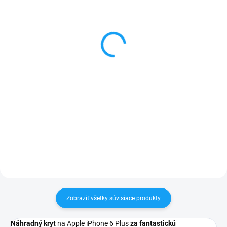
Ultratenké gumené
Otváracie knižkové
puzdro Apple iPhone 6
puzdro iPhone 6 Plus /
Plus / 6S Plus priesvitné
iPhone 6S Plus čierne
3 €
5,99 €
Do košíka
Detail
✅ Záruka 24 mesiacov✅ Doprava
✅ Záruka 24 mesiacov✅ Doprava
pri nákupe nad 60€ ZDARMA✅
pri nákupe nad 60€ ZDARMA✅
Zakúpený tovar je možné do
Zakúpený tovar je možné do
30 dní vrátiť✅ Perfektná ochrana
30 dní vrátiť✅ Perfektná ochrana
mobilu pred poškodením
mobilu pred poškodením
Zobraziť všetky súvisiace produkty
Náhradný kryt
na Apple iPhone 6 Plus
za fantastickú