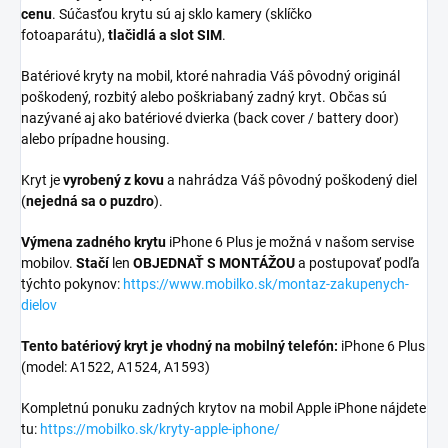
cenu
. Súčasťou krytu sú aj sklo kamery (sklíčko
fotoaparátu),
tlačidlá a slot SIM
.
Batériové kryty na mobil, ktoré nahradia Váš pôvodný originál
poškodený, rozbitý alebo poškriabaný zadný kryt. Občas sú
nazývané aj ako batériové dvierka (back cover / battery door)
alebo prípadne housing.
Kryt je
vyrobený z kovu
a nahrádza Váš pôvodný poškodený diel
(
nejedná sa o puzdro
).
Výmena zadného krytu
iPhone 6 Plus je možná v našom servise
mobilov.
Stačí
len
OBJEDNAŤ S MONTÁŽOU
a postupovať podľa
týchto pokynov:
https://www.mobilko.sk/montaz-zakupenych-
dielov
Tento batériový kryt je vhodný na mobilný telefón:
iPhone 6 Plus
(model: A1522, A1524, A1593)
Kompletnú ponuku zadných krytov na mobil Apple iPhone nájdete
tu:
https://mobilko.sk/kryty-apple-iphone/