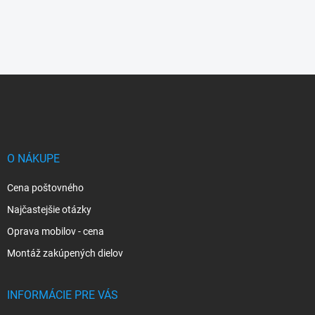
Z
á
p
ä
t
i
O NÁKUPE
e
Cena poštovného
Najčastejšie otázky
Oprava mobilov - cena
Montáž zakúpených dielov
INFORMÁCIE PRE VÁS