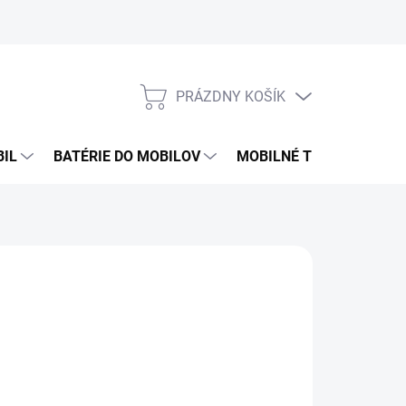
PRÁZDNY KOŠÍK
NÁKUPNÝ
KOŠÍK
BIL
BATÉRIE DO MOBILOV
MOBILNÉ TELEFÓNY