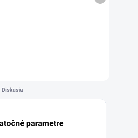
Detail
 do
✅ Záruka 1 rok na kapacitu
d
min. 80%✅ Doprava pri nákupe
r je
nad 60€ ZDARMA✅ Zakúpený
tovar je možné do 30 dní vrátiť✅
pred
Možnosť nechať zakúpený diel
namontovať
Diskusia
atočné parametre