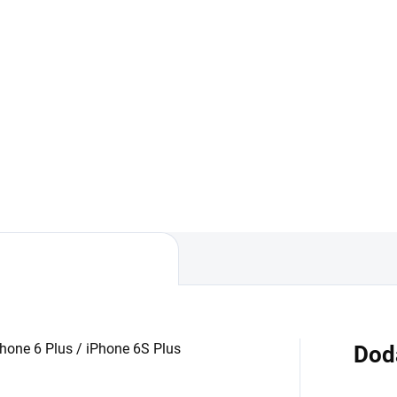
90 €
Do košíka
Do košíka
✅ Tovar skladom - posielame
24h✅ Doprava pri nákupe na
ovar skladom - posielame do
60€ ZDARMA✅ Zakúpený tova
✅ Doprava pri nákupe nad
možné do 30 dní vrátiť✅
 ZDARMA✅ Zakúpený tovar je
Vynikajúca ochrana displeja 
né do 30 dní vrátiť✅
poškodením
kajúca ochrana displeja pred
kodením
Phone 6 Plus / iPhone 6S Plus
Dod