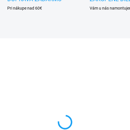
Pri nákupe nad 60€
Vám u nás namontuj
SKLADOM
SKL
hranné sklo iPhone 6
Ochranné sklo iPhone 
s (3D - zaoblené
Plus / 6S Plus
aje)
3,90 €