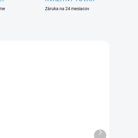
eme
Záruka na 24 mesiacov
ADOM
SKLADOM
6
Batéria iPhone 6 Plus
2915mAh
Ďalší
11,50 €
produkt