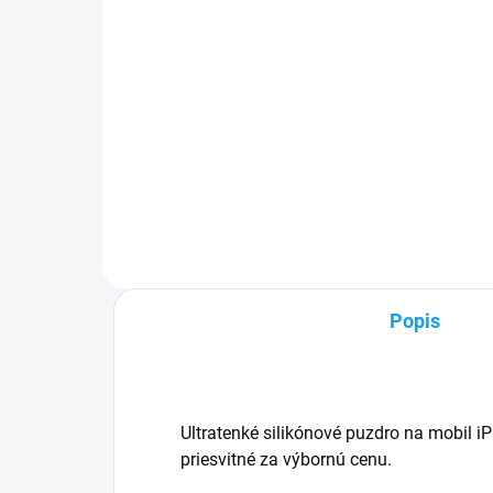
5,99 €
3,
Detail
✅ Záruka 24 mesiacov✅ Doprava
✅ T
pri nákupe nad 60€ ZDARMA✅
24h
Zakúpený tovar je možné do
60€
30 dní vrátiť✅ Perfektná ochrana
mož
mobilu pred poškodením
Vyni
poš
Popis
Ultratenké silikónové puzdro na mobil i
priesvitné za výbornú cenu.