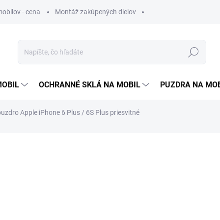
obilov - cena
Montáž zakúpených dielov
Hľadať
MOBIL
OCHRANNÉ SKLÁ NA MOBIL
PUZDRA NA MO
uzdro Apple iPhone 6 Plus / 6S Plus priesvitné
otenia
3 €
2,44 € bez DPH
Jednotková
SKLADOM
cena: