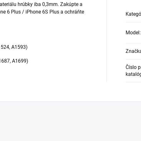
ateriálu hrúbky iba 0,3mm. Zakúpte a
ne 6 Plus / iPhone 6S Plus a ochráňte
Kategó
Model
:
1524, A1593
)
Značk
1687, A1699
)
Číslo 
kataló