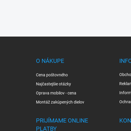
Z
á
p
ä
O NÁKUPE
INF
t
i
Obcho
Cena poštovného
e
Rekla
Najčastejšie otázky
Inform
Oprava mobilov - cena
Ochra
Montáž zakúpených dielov
PRIJÍMAME ONLINE
KON
PLATBY