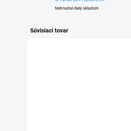
Náhradné diely skladom
Súvisiaci tovar
VYPREDANÉ
Otváracie knižkové
Oc
puzdro iPhone 6 Plus /
Plu
iPhone 6S Plus čierne
okr