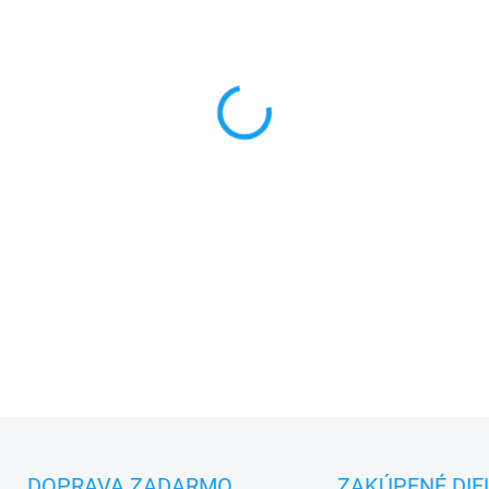
MÔŽEME DORUČIŤ DO:
10.8.2
−
+
✅
Záruka 24 mesiacov
✅ Doprava
pri nákupe
nad 6
✅
Zakúpený tovar je možné
d
✅ Perfektná
ochrana
mobil
DETAILNÉ INFORMÁCIE
DOPRAVA ZADARMO
ZAKÚPENÉ DIE