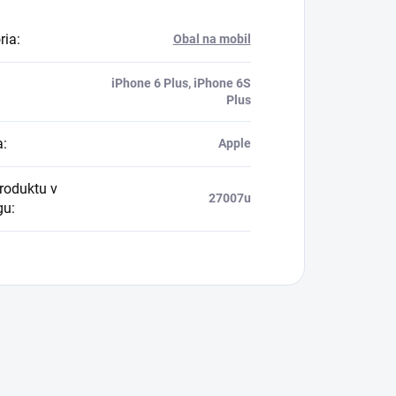
ria
:
Obal na mobil
iPhone 6 Plus, iPhone 6S
Plus
a
:
Apple
produktu v
27007u
gu
: