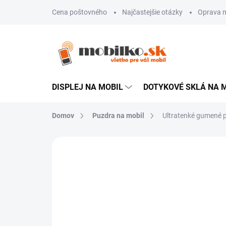
Prejsť
Cena poštovného
Najčastejšie otázky
Oprava m
na
obsah
DISPLEJ NA MOBIL
DOTYKOVÉ SKLÁ NA 
Domov
Puzdra na mobil
Ultratenké gumené p
Neohodnotené
Podrobnosti hodn