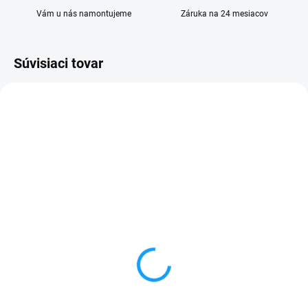
Vám u nás namontujeme
Záruka na 24 mesiacov
Súvisiaci tovar
SKLADOM
SKLADOM
iPhone 6 Plus displej lcd
Ochranné sklo iPhone 6
+ dotykové sklo
Plus (3D - zaoblené
okraje)
+ nabíjací kábel na iPhone
ZDARMA
3,90 €
14,90 €
Do košíka
Detail