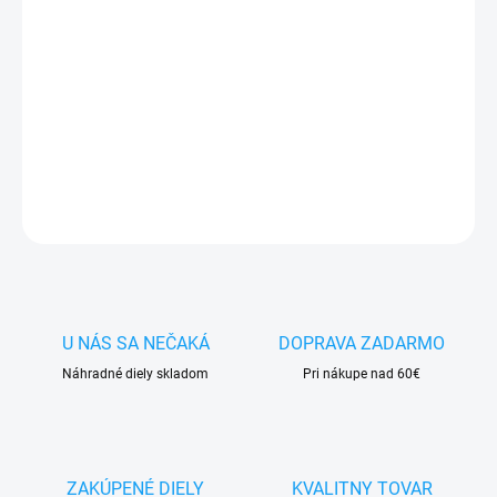
✅
Záruka 24 mesiacov
✅ Doprava
pri nákupe
nad 60€ ZDARMA
✅
Zakúpený tovar je možné
do 30 dní vrátiť
✅ Možnosť
nechať
zakúpený diel
namontovať
DETAILNÉ INFORMÁCIE
OPÝTAŤ SA
STRÁŽIŤ
U NÁS SA NEČAKÁ
DOPRAVA ZADARMO
Náhradné diely skladom
Pri nákupe nad 60€
ZAKÚPENÉ DIELY
KVALITNY TOVAR