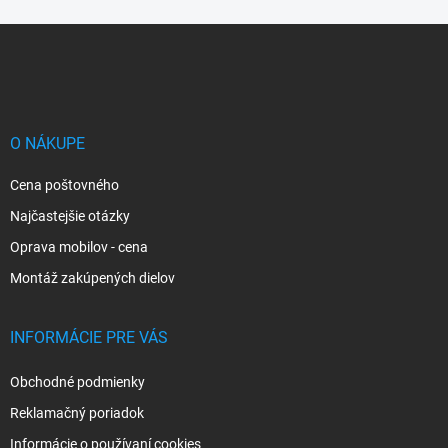
Z
á
p
ä
t
i
O NÁKUPE
e
Cena poštovného
Najčastejšie otázky
Oprava mobilov - cena
Montáž zakúpených dielov
INFORMÁCIE PRE VÁS
Obchodné podmienky
Reklamačný poriadok
Informácie o používaní cookies