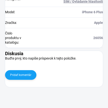
SIM / Ovládanie hlasitosti
Model
:
iPhone 6 Plus
Značka
:
Apple
Číslo
produktu v
26056
katalógu
:
Diskusia
Buďte prvý, kto napíše príspevok k tejto položke.
Pridať komentár