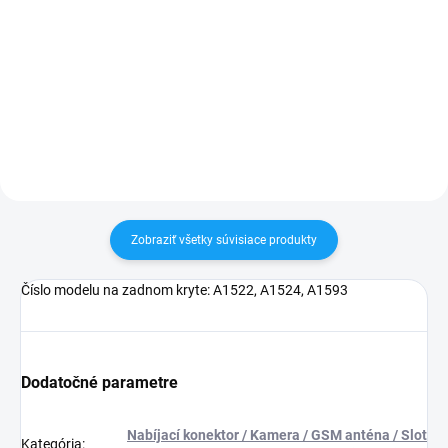
✅ Tovar skladom - posielame do
✅ Záruka 24 mesiacov✅ Doprava
24h✅ Doprava pri nákupe nad
pri nákupe nad 60€ ZDARMA✅
60€ ZDARMA✅ Zakúpený tovar je
Zakúpený tovar je možné do
možné do 30 dní vrátiť✅
30 dní vrátiť✅ Možnosť nechať
Vynikajúca ochrana displeja pred
zakúpený diel namontovať
poškodením
Zobraziť všetky súvisiace produkty
Číslo modelu na zadnom kryte: A1522, A1524, A1593
Dodatočné parametre
Nabíjací konektor / Kamera / GSM anténa / Slot
Kategória
: