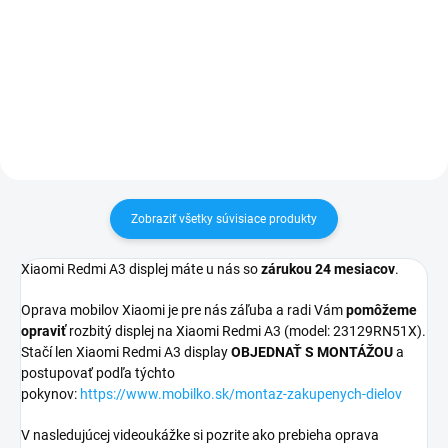
✅ Záruka 24 mesiacov✅ Doprava
✅ Záruka 24 mesiacov✅ Doprava
pri nákupe nad 60€ ZDARMA✅
pri nákupe nad 60€ ZDARMA✅
Zakúpený tovar je možné do
Zakúpený tovar je možné do
30 dní vrátiť✅ Perfektná ochrana
30 dní vrátiť✅ Perfektná ochrana
mobilu pred poškodením
mobilu pred poškodením
Zobraziť všetky súvisiace produkty
Xiaomi Redmi A3 displej máte u nás so
zárukou 24 mesiacov
.
Oprava mobilov Xiaomi je pre nás záľuba a radi Vám
pomôžeme
opraviť
rozbitý displej na Xiaomi Redmi A3 (model: 23129RN51X
)
.
Stačí len Xiaomi Redmi A3 display
OBJEDNAŤ S MONTÁŽOU
a
postupovať podľa týchto
pokynov:
https://www.mobilko.sk/montaz-zakupenych-dielov
V nasledujúcej videoukážke si pozrite ako prebieha oprava