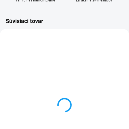
Vám u nás namontujeme
Záruka na 24 mesiacov
Súvisiaci tovar
SKLADOM
SKLADOM
Obal na mobil Xiaomi
Otváracie knižkové
Redmi A3 (23129RN51X)
puzdro Xiaomi Redmi A3
- SOFT silikon
(23129RN51X)
4,90 €
5,99 €
Detail
Detail