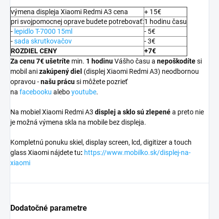
výmena displeja Xiaomi Redmi A3 cena
+ 15€
pri svojpomocnej oprave budete potrebovať:
1 hodinu času
-
lepidlo T-7000 15ml
- 5€
-
sada skrutkovačov
- 3€
ROZDIEL CENY
+7€
Za cenu 7€ ušetríte
min.
1 hodinu
Vášho času a
nepoškodíte
si
mobil ani
zakúpený diel
(displej Xiaomi Redmi A3) neodbornou
opravou -
našu prácu
si môžete pozrieť
na
facebooku
alebo
youtube
.
Na mobiel Xiaomi Redmi A3
displej a
sklo sú zlepené
a preto nie
je možná výmena skla na mobile bez displeja.
Kompletnú ponuku skiel, display screen, lcd, digitizer a touch
glass Xiaomi nájdete tu
:
https://www.mobilko.sk/displej-na-
xiaomi
Dodatočné parametre