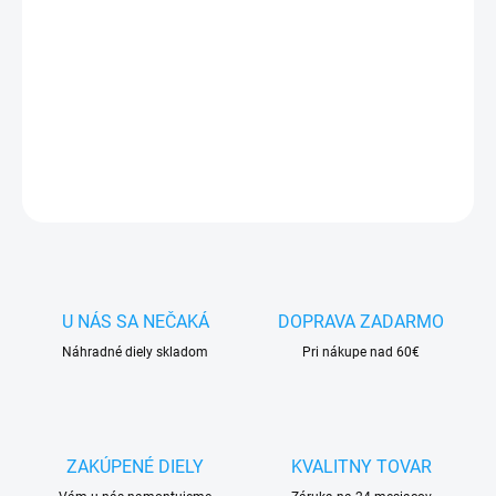
✅
Záruka 24 mesiacov
✅ Doprava
pri nákupe
nad 60€ ZDARMA
✅
Zakúpený tovar je možné
do 30 dní vrátiť
✅ Možnosť
nechať
zakúpený diel
namontovať
DETAILNÉ INFORMÁCIE
OPÝTAŤ SA
STRÁŽIŤ
U NÁS SA NEČAKÁ
DOPRAVA ZADARMO
Náhradné diely skladom
Pri nákupe nad 60€
ZAKÚPENÉ DIELY
KVALITNY TOVAR