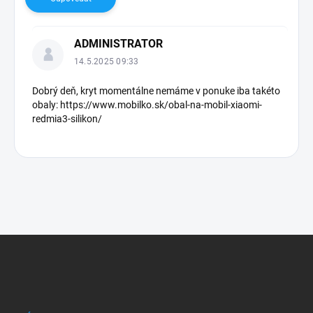
k
u
s
ADMINISTRATOR
i
14.5.2025 09:33
í
Dobrý deň, kryt momentálne nemáme v ponuke iba takéto
obaly: https://www.mobilko.sk/obal-na-mobil-xiaomi-
redmia3-silikon/
Z
á
p
ä
t