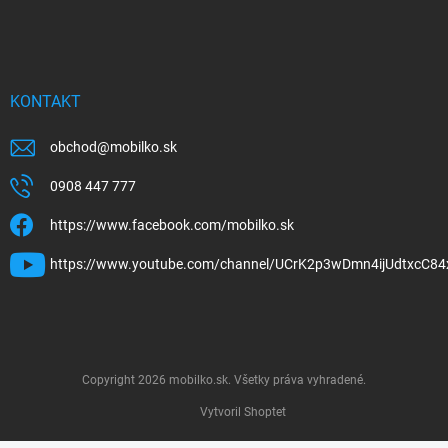
KONTAKT
obchod
@
mobilko.sk
0908 447 777
https://www.facebook.com/mobilko.sk
https://www.youtube.com/channel/UCrK2p3wDmn4ijUdtxcC84
Copyright 2026
mobilko.sk
. Všetky práva vyhradené.
Vytvoril Shoptet