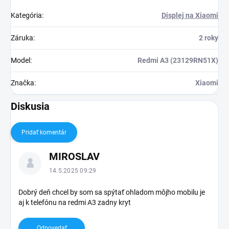
Kategória
:
Displej na Xiaomi
Záruka
:
2 roky
Model
:
Redmi A3 (23129RN51X)
Značka
:
Xiaomi
Diskusia
Pridať komentár
V
MIROSLAV
ý
p
14.5.2025 09:29
i
s
Dobrý deň chcel by som sa spýtať ohladom môjho mobilu je
aj k telefónu na redmi A3 zadny kryt
d
i
s
Odpovedať