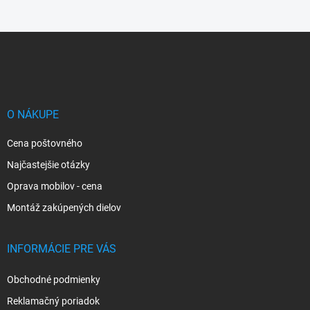
Z
á
p
ä
t
i
O NÁKUPE
e
Cena poštovného
Najčastejšie otázky
Oprava mobilov - cena
Montáž zakúpených dielov
INFORMÁCIE PRE VÁS
Obchodné podmienky
Reklamačný poriadok