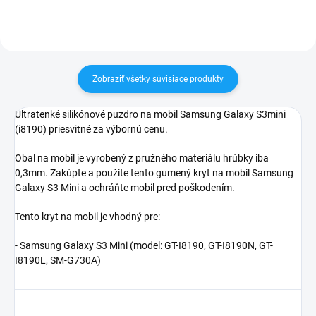
Zobraziť všetky súvisiace produkty
Ultratenké silikónové puzdro na mobil Samsung Galaxy S3mini
(i8190) priesvitné za výbornú cenu.
Obal na mobil je vyrobený z pružného materiálu hrúbky iba
0,3mm. Zakúpte a použite tento gumený kryt na mobil Samsung
Galaxy S3 Mini a ochráňte mobil pred poškodením.
Tento kryt na mobil je vhodný pre:
- Samsung Galaxy S3 Mini (model:
GT-I8190, GT-I8190N, GT-
I8190L, SM-G730A
)