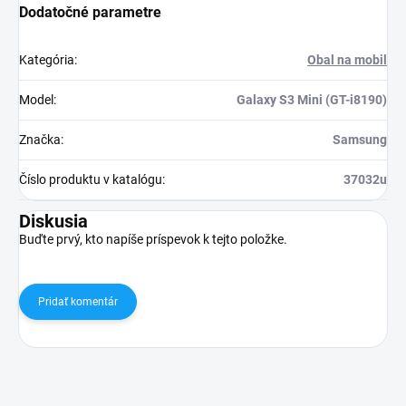
Dodatočné parametre
Kategória
:
Obal na mobil
Model
:
Galaxy S3 Mini (GT-i8190)
Značka
:
Samsung
Číslo produktu v katalógu
:
37032u
Diskusia
Buďte prvý, kto napíše príspevok k tejto položke.
Pridať komentár