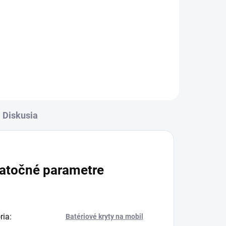
✅ Tovar skladom - posielame do
24h✅ Doprava pri nákupe nad
60€ ZDARMA✅ Zakúpený tovar je
pe
možné do 30 dní vrátiť✅
ý
Vynikajúca ochrana displeja pred
iť✅
poškodením
l
Diskusia
atočné parametre
ria
:
Batériové kryty na mobil