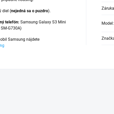
Záruk
diel (
nejedná sa o puzdro
).
ný telefón:
Samsung Galaxy S3 Mini
Model
:
L, SM-G730A
)
Značk
obil Samsung nájdete
ung