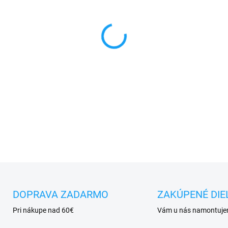
MÔŽEME DORUČIŤ DO:
11.8.2
−
+
✅
Záruka 24 mesiacov
✅ Doprava
pri nákupe
nad 6
✅
Zakúpený tovar je možné
d
✅ Tovar
skladom
-
odosiela
DETAILNÉ INFORMÁCIE
DOPRAVA ZADARMO
ZAKÚPENÉ DIE
Pri nákupe nad 60€
Vám u nás namontuj