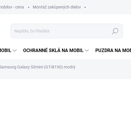
obilov - cena
Montáž zakúpených dielov
Hľadať
MOBIL
OCHRANNÉ SKLÁ NA MOBIL
PUZDRA NA MO
e Samsung Galaxy S3mini (GT-i8190) modrý
otenia
1,99 €
1,62 € bez DPH
Jednotková
SKLADOM
cena: