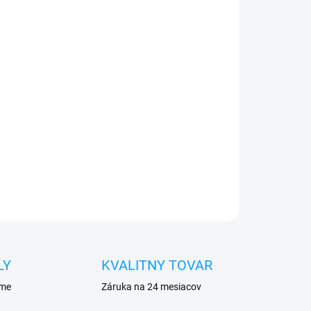
026
Pridať do košíka
0€ ZDARMA
o 30 dní vrátiť
me ihneď
po objednaní
OPÝTAŤ SA
STRÁŽIŤ
LY
KVALITNY TOVAR
eme
Záruka na 24 mesiacov