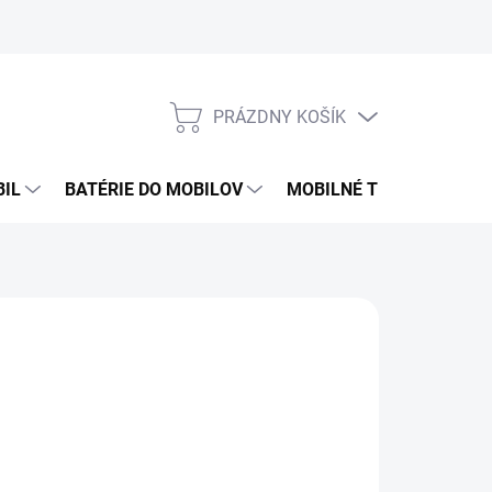
PRÁZDNY KOŠÍK
NÁKUPNÝ
KOŠÍK
BIL
BATÉRIE DO MOBILOV
MOBILNÉ TELEFÓNY