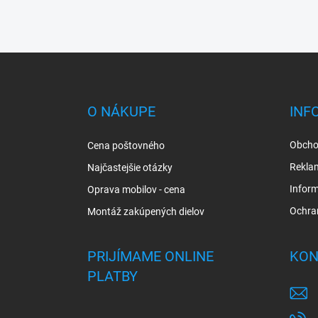
Z
á
p
ä
O NÁKUPE
INF
t
i
Obcho
Cena poštovného
e
Rekla
Najčastejšie otázky
Inform
Oprava mobilov - cena
Ochra
Montáž zakúpených dielov
PRIJÍMAME ONLINE
KON
PLATBY