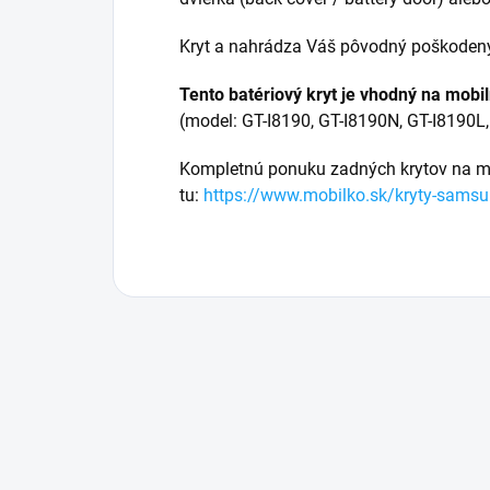
Kryt a nahrádza Váš pôvodný poškodený 
Tento batériový kryt je vhodný na mobil
(model:
GT-I8190, GT-I8190N, GT-I8190
Kompletnú ponuku zadných krytov na m
tu:
https://www.mobilko.sk/kryty-sams