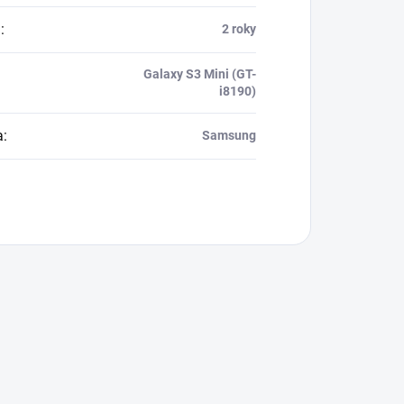
a
:
2 roky
Galaxy S3 Mini (GT-
i8190)
a
:
Samsung