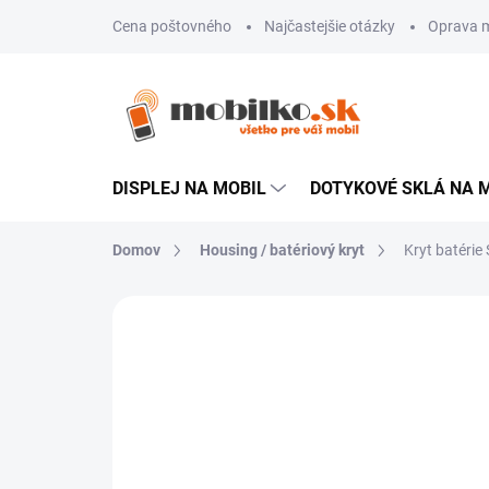
Prejsť
Cena poštovného
Najčastejšie otázky
Oprava m
na
obsah
DISPLEJ NA MOBIL
DOTYKOVÉ SKLÁ NA 
Domov
Housing / batériový kryt
Kryt batéri
Neohodnotené
Podrobnosti hodn