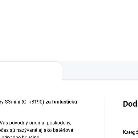
áruka 24 mesiacov✅ Doprava
✅ Záruka 1 rok na kapacitu
 nákupe nad 60€ ZDARMA✅
min. 80%✅ Doprava pri náku
úpený tovar je možné do
nad 60€ ZDARMA✅ Zakúpen
dní vrátiť✅ Perfektná ochrana
tovar je možné do 30 dní vrát
ilu pred poškodením
Možnosť nechať zakúpený die
namontovať
y S3mini (GT-i8190)
za fantastickú
Dod
a Váš pôvodný originál poškodený,
bčas sú nazývané aj ako batériové
Kategó
bo prípadne housing.