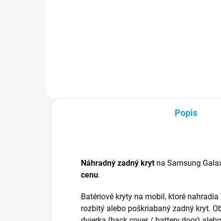
✅ Záruka 24 mesiacov✅ Doprava
pri nákupe nad 60€ ZDARMA✅
✅ Z
Zakúpený tovar je možné do
pri
30 dní vrátiť✅ Možnosť nechať
Zak
zakúpený diel namontovať
30 
mob
Popis
Náhradný zadný kryt
na Samsung Galax
cenu
.
Batériové kryty na mobil, ktoré nahradi
rozbitý alebo poškriabaný zadný kryt. O
dvierka (back cover / battery door) ale