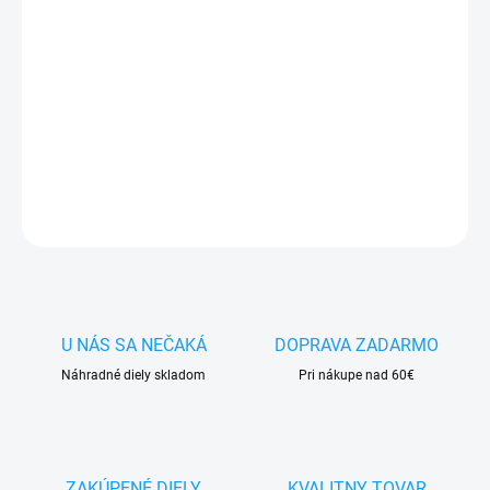
✅
Záruka 24 mesiacov
✅ Doprava
pri nákupe
nad 60€ ZDARMA
✅
Zakúpený tovar je možné
do 30 dní vrátiť
✅ Perfektná
ochrana
mobilu
pred poškodením
DETAILNÉ INFORMÁCIE
OPÝTAŤ SA
STRÁŽIŤ
U NÁS SA NEČAKÁ
DOPRAVA ZADARMO
Náhradné diely skladom
Pri nákupe nad 60€
ZAKÚPENÉ DIELY
KVALITNY TOVAR