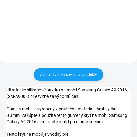
✅ Záruka 24 mesiacov✅ Doprava
✅ Záruka 24 mesiacov✅ Doprava
pri nákupe nad 60€ ZDARMA✅
pri nákupe nad 60€ ZDARMA✅
Zakúpený tovar je možné do
Zakúpený tovar je možné do
30 dní vrátiť✅ Tovar skladom -
30 dní vrátiť✅ Tovar skladom -
odosielame ihneď po objednaní
odosielame ihneď po objednaní
Zobraziť všetky súvisiace produkty
Ultratenké silikónové puzdro na mobil Samsung Galaxy A9 2016
(SM-A900F) priesvitné za výbornú cenu.
Obal na mobil je vyrobený z pružného materiálu hrúbky iba
0,3mm. Zakúpte a použite tento gumený kryt na mobil Samsung
Galaxy A9 2016 a ochráňte mobil pred poškodením.
Tento kryt na mobil je vhodný pre: