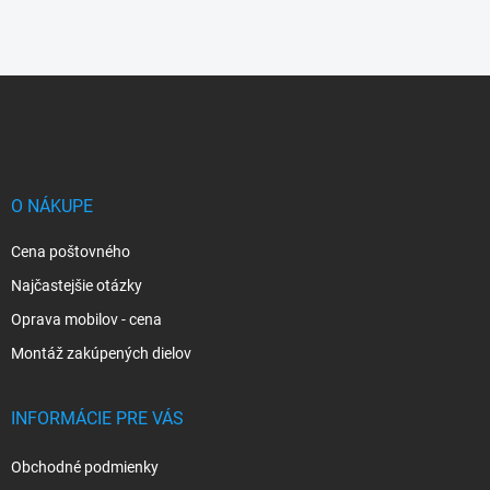
Z
á
p
ä
t
i
O NÁKUPE
e
Cena poštovného
Najčastejšie otázky
Oprava mobilov - cena
Montáž zakúpených dielov
INFORMÁCIE PRE VÁS
Obchodné podmienky