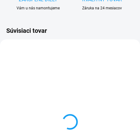
Vám u nás namontujeme
Záruka na 24 mesiacov
Súvisiaci tovar
SKLADOM
VYPREDANÉ
Dátový kábel USB /
Forcell nabíjačka micro
micro USB
USB + 1x USB
3,59 €
6,59 €
Do košíka
Detail