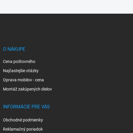
Z
á
p
ä
t
i
O NÁKUPE
e
Cena poštovného
Najčastejšie otázky
Oprava mobilov - cena
Montáž zakúpených dielov
INFORMÁCIE PRE VÁS
Obchodné podmienky
Reklamačný poriadok