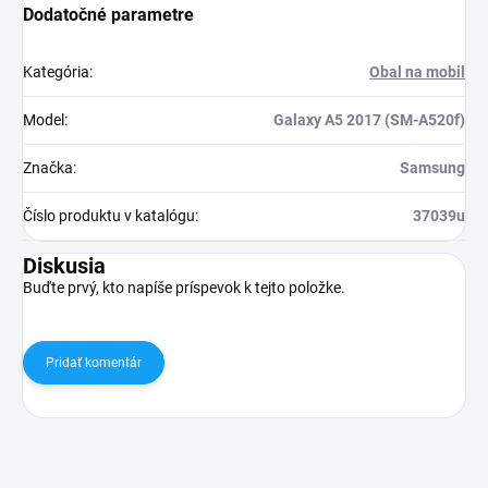
Dodatočné parametre
Kategória
:
Obal na mobil
Model
:
Galaxy A5 2017 (SM-A520f)
Značka
:
Samsung
Číslo produktu v katalógu
:
37039u
Diskusia
Buďte prvý, kto napíše príspevok k tejto položke.
Pridať komentár