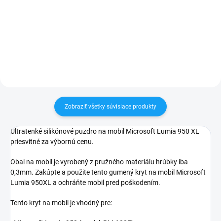
60€ ZDARMA✅ Zakúpený tovar je
Zakúpený tovar je možné do
možné do 30 dní vrátiť✅
30 dní vrátiť✅ Tovar skladom -
Vynikajúca ochrana displeja pred
odosielame ihneď po objednaní
poškodením
Zobraziť všetky súvisiace produkty
Ultratenké silikónové puzdro na mobil Microsoft Lumia 950 XL
priesvitné za výbornú cenu.
Obal na mobil je vyrobený z pružného materiálu hrúbky iba
0,3mm. Zakúpte a použite tento gumený kryt na mobil Microsoft
Lumia 950XL a ochráňte mobil pred poškodením.
Tento kryt na mobil je vhodný pre: