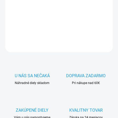
✅
Záruka 24 mesiacov
✅ Doprava
pri nákupe
nad 60€ ZDARMA
✅
Zakúpený tovar je možné
do 30 dní vrátiť
✅ Perfektná
ochrana
mobilu
pred poškodením
DETAILNÉ INFORMÁCIE
OPÝTAŤ SA
STRÁŽIŤ
U NÁS SA NEČAKÁ
DOPRAVA ZADARMO
Náhradné diely skladom
Pri nákupe nad 60€
ZAKÚPENÉ DIELY
KVALITNY TOVAR
Vám u nás namontujeme
Záruka na 24 mesiacov