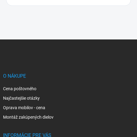
Z
á
p
ä
t
i
O NÁKUPE
e
Cena poštovného
Najčastejšie otázky
Oprava mobilov - cena
Montáž zakúpených dielov
INFORMÁCIE PRE VÁS