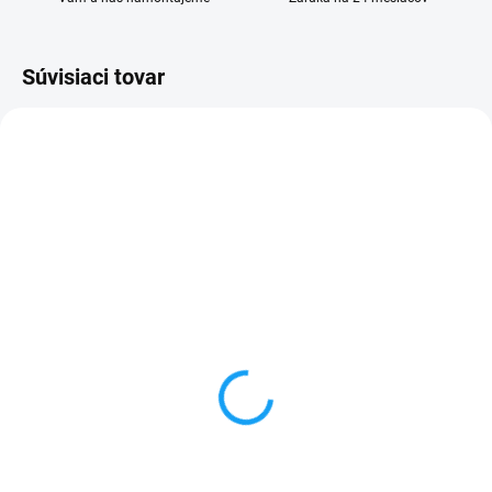
Súvisiaci tovar
SKLADOM
SKLADOM
Ochranné sklo Microsoft
Dátový kábel USB /
Lumia 950 XL (RM-1085)
micro USB
1 €
3,59 €
Do košíka
Do košíka
✅ Tovar skladom - posielame do
✅ Záruka 24 mesiacov✅ Doprava
24h✅ Doprava pri nákupe nad
pri nákupe nad 60€ ZDARMA✅