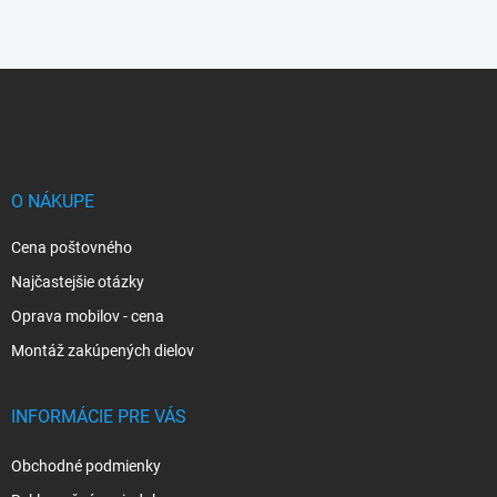
Z
á
p
ä
t
i
O NÁKUPE
e
Cena poštovného
Najčastejšie otázky
Oprava mobilov - cena
Montáž zakúpených dielov
INFORMÁCIE PRE VÁS
Obchodné podmienky