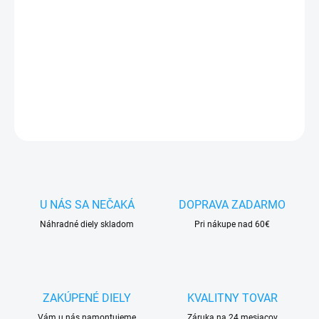
✅
Záruka 24 mesiacov
✅ Doprava
pri nákupe
nad 60€ ZDARMA
✅
Zakúpený tovar je možné
do 30 dní vrátiť
✅ Perfektná
ochrana
mobilu
pred poškodením
DETAILNÉ INFORMÁCIE
OPÝTAŤ SA
STRÁŽIŤ
U NÁS SA NEČAKÁ
DOPRAVA ZADARMO
Náhradné diely skladom
Pri nákupe nad 60€
ZAKÚPENÉ DIELY
KVALITNY TOVAR
Vám u nás namontujeme
Záruka na 24 mesiacov