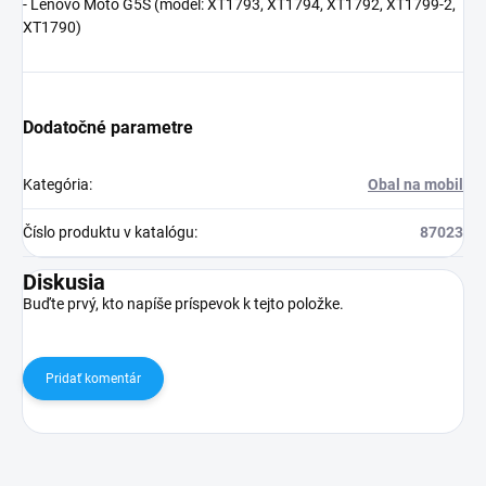
- Lenovo Moto G5S (model:
XT1793, XT1794, XT1792, XT1799-2,
XT1790
)
Dodatočné parametre
Kategória
:
Obal na mobil
Číslo produktu v katalógu
:
87023
Diskusia
Buďte prvý, kto napíše príspevok k tejto položke.
Pridať komentár