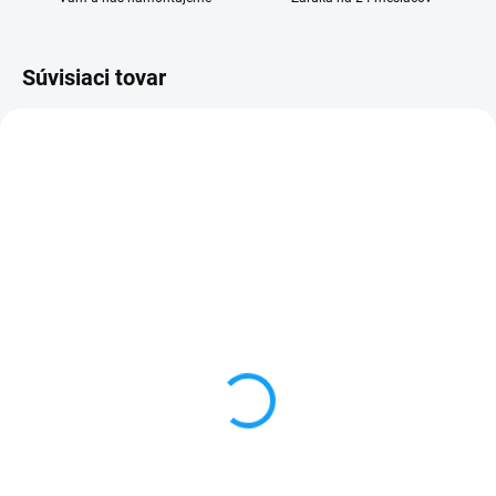
Súvisiaci tovar
SKLADOM
SKLADOM
Flex tlačidlo hlasitosti,
Hlavný flex kábel Honor
zapínania ON-OFF
8 (FRD-L09)
Huawei Y3 II (LUA-L21)
1 €
1 €
Detail
Detail
✅ Záruka 24 mesiacov✅ Doprava
pri nákupe nad 60€ ZDARMA✅