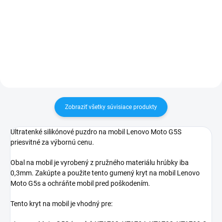
✅ Záruka 24 mesiacov✅ Doprava
Zakúpený tovar je možné do
pri nákupe nad 60€ ZDARMA✅
30 dní vrátiť✅ Možnosť nechať
Zakúpený tovar je možné do
zakúpený diel namontovať
30 dní vrátiť✅ Možnosť nechať
zakúpený diel namontovať
Zobraziť všetky súvisiace produkty
Ultratenké silikónové puzdro na mobil Lenovo Moto G5S
priesvitné za výbornú cenu.
Obal na mobil je vyrobený z pružného materiálu hrúbky iba
0,3mm. Zakúpte a použite tento gumený kryt na mobil Lenovo
Moto G5s a ochráňte mobil pred poškodením.
Tento kryt na mobil je vhodný pre: