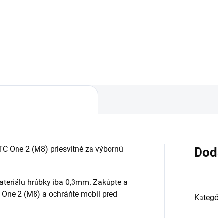
áruka 24 mesiacov✅ Doprava
✅ Záruka 24 mesiacov✅ Dop
 nákupe nad 60€ ZDARMA✅
pri nákupe nad 60€ ZDARMA
úpený tovar je možné do
Zakúpený tovar je možné do
ní vrátiť✅ Tovar skladom -
30 dní vrátiť✅ Tovar skladom 
sielame ihneď po objednaní
odosielame ihneď po objedna
TC One 2 (M8) priesvitné za výbornú
Dod
ateriálu hrúbky iba 0,3mm. Zakúpte a
 One 2 (M8) a ochráňte mobil pred
Kategó