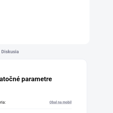
rava
✅ Záruka 24 mesiacov✅ Doprava
✅
pri nákupe nad 60€ ZDARMA✅
Zakúpený tovar je možné do
-
30 dní vrátiť✅ Tovar skladom -
ní
odosielame ihneď po objednaní
Diskusia
atočné parametre
ria
:
Obal na mobil