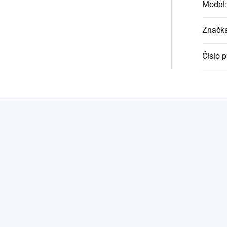
Model
:
Značk
Číslo 