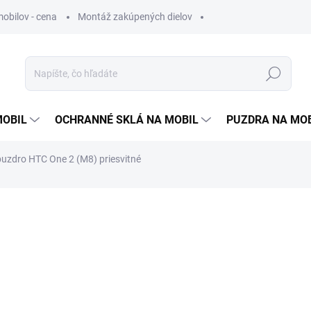
obilov - cena
Montáž zakúpených dielov
Hľadať
MOBIL
OCHRANNÉ SKLÁ NA MOBIL
PUZDRA NA MO
uzdro HTC One 2 (M8) priesvitné
otenia
0,50 €
0,41 € bez DPH
Jednotková
SKLADOM
cena: