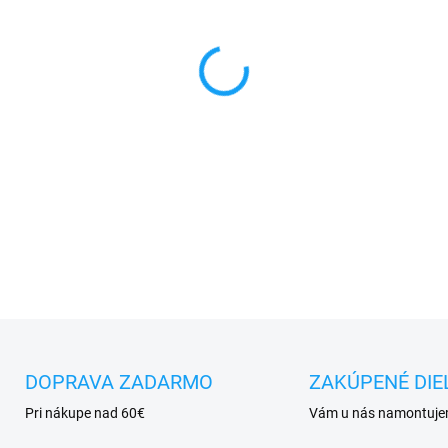
MÔŽEME DORUČIŤ DO:
11.8.2
−
+
✅
Záruka 24 mesiacov
✅ Doprava
pri nákupe
nad 6
✅
Zakúpený tovar je možné
d
✅ Perfektná
ochrana
mobil
DETAILNÉ INFORMÁCIE
DOPRAVA ZADARMO
ZAKÚPENÉ DIE
Pri nákupe nad 60€
Vám u nás namontuj