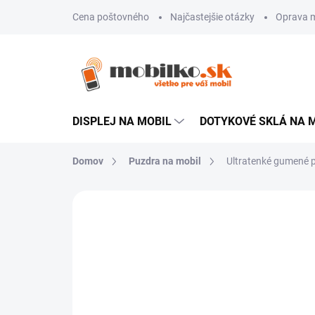
Prejsť
Cena poštovného
Najčastejšie otázky
Oprava m
na
obsah
DISPLEJ NA MOBIL
DOTYKOVÉ SKLÁ NA 
Domov
Puzdra na mobil
Ultratenké gumené p
Neohodnotené
Podrobnosti hodn