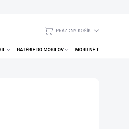
PRÁZDNY KOŠÍK
NÁKUPNÝ
KOŠÍK
BIL
BATÉRIE DO MOBILOV
MOBILNÉ TELEFÓNY