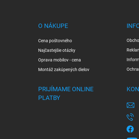
Z
á
p
ä
O NÁKUPE
INF
t
i
Obcho
Cena poštovného
e
Rekla
Najčastejšie otázky
Inform
Oprava mobilov - cena
Ochra
Montáž zakúpených dielov
PRIJÍMAME ONLINE
KON
PLATBY