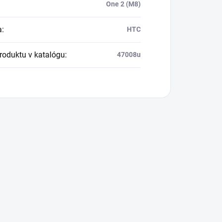
One 2 (M8)
a
:
HTC
produktu v katalógu
:
47008u