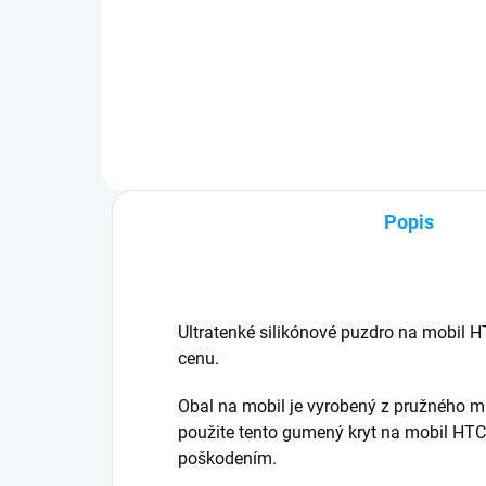
✅ Záruka 24 mesiacov✅ Doprava
✅ Z
pri nákupe nad 60€ ZDARMA✅
pri
Zakúpený tovar je možné do
Zak
30 dní vrátiť✅ Možnosť nechať
30 d
zakúpený diel namontovať
odo
Popis
Ultratenké silikónové puzdro na mobil H
cenu.
Obal na mobil je vyrobený z pružného m
použite tento gumený kryt na mobil HTC
poškodením.