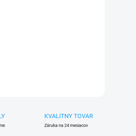
026
Pridať do košíka
0€ ZDARMA
o 30 dní vrátiť
u
pred poškodením
OPÝTAŤ SA
STRÁŽIŤ
LY
KVALITNY TOVAR
eme
Záruka na 24 mesiacov