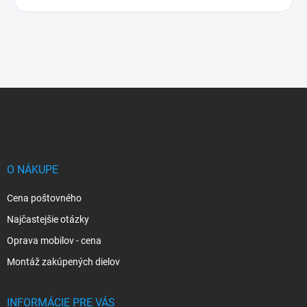
Z
á
p
ä
t
i
O NÁKUPE
e
Cena poštovného
Najčastejšie otázky
Oprava mobilov - cena
Montáž zakúpených dielov
INFORMÁCIE PRE VÁS