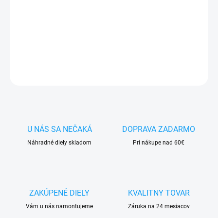
✅ Doprava
pri nákupe
nad 60€ ZDARMA
✅
Zakúpený tovar je možné
do 30 dní vrátiť
✅ Perfektná
ochrana
mobilu
pred poškodením
DETAILNÉ INFORMÁCIE
OPÝTAŤ SA
STRÁŽIŤ
U NÁS SA NEČAKÁ
DOPRAVA ZADARMO
Náhradné diely skladom
Pri nákupe nad 60€
ZAKÚPENÉ DIELY
KVALITNY TOVAR
Vám u nás namontujeme
Záruka na 24 mesiacov