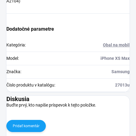
A2104)
Dodatočné parametre
Kategória
:
Obal na mobil
Model
:
iPhone XS Max
Značka
:
Samsung
Číslo produktu v katalógu
:
27013u
Diskusia
Buďte prvý, kto napíše príspevok k tejto položke.
Pridať komentár