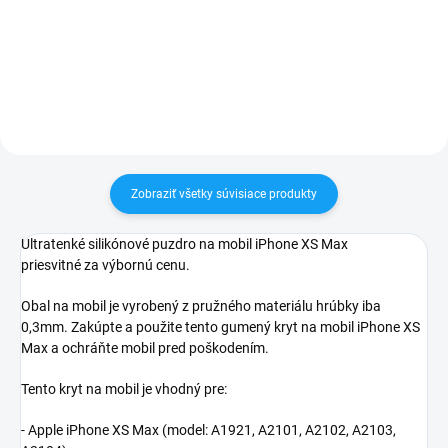
60€ ZDARMA✅ Zakúpený tovar je
Zakúpený tovar je možné do
možné do 30 dní vrátiť✅
30 dní vrátiť✅ Perfektná ochrana
Vynikajúca ochrana displeja pred
mobilu pred poškodením
poškodením
Zobraziť všetky súvisiace produkty
Ultratenké silikónové puzdro na mobil iPhone XS Max
priesvitné za výbornú cenu.
Obal na mobil je vyrobený z pružného materiálu hrúbky iba
0,3mm. Zakúpte a použite tento gumený kryt na mobil iPhone XS
Max a ochráňte mobil pred poškodením.
Tento kryt na mobil je vhodný pre:
- Apple iPhone XS Max (model:
A1921, A2101, A2102, A2103,