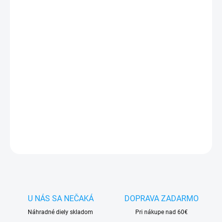
MÔŽEME DORUČIŤ DO:
11.8.2026
−
+
Pridať do košíka
✅
Záruka 24 mesiacov
✅ Doprava
pri nákupe
nad 60€ ZDARMA
✅
Zakúpený tovar je možné
do 30 dní vrátiť
✅ Tovar
skladom
-
odosielame ihneď
po objednaní
DETAILNÉ INFORMÁCIE
OPÝTAŤ SA
STRÁŽIŤ
U NÁS SA NEČAKÁ
DOPRAVA ZADARMO
Náhradné diely skladom
Pri nákupe nad 60€