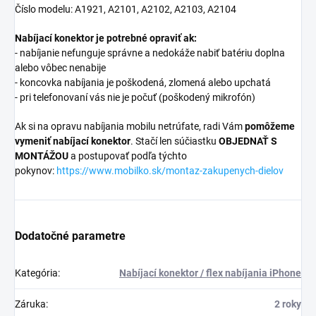
Číslo modelu: A1921, A2101, A2102, A2103, A2104
Nabíjací konektor je potrebné opraviť ak:
- nabíjanie nefunguje správne a nedokáže nabiť batériu doplna
alebo vôbec nenabije
- koncovka nabíjania je poškodená, zlomená alebo upchatá
- pri telefonovaní vás nie je počuť (poškodený mikrofón)
Ak si na opravu nabíjania mobilu netrúfate, radi Vám
pomôžeme
vymeniť nabíjací konektor
. Stačí len súčiastku
OBJEDNAŤ S
MONTÁŽOU
a postupovať podľa týchto
pokynov:
https://www.mobilko.sk/montaz-zakupenych-dielov
Dodatočné parametre
Kategória
:
Nabíjací konektor / flex nabíjania iPhone
Záruka
:
2 roky