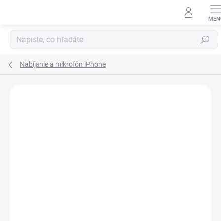
Prejsť
na
obsah
Hľadať
Nabíjanie a mikrofón iPhone
Neohodnotené
Podrobnosti hodnotenia