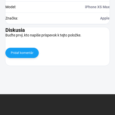
Model
:
iPhone XS Max
Značka
:
Apple
Diskusia
Buďte prvý, kto napíše príspevok k tejto položke.
Pridať komentár
Z
á
p
ä