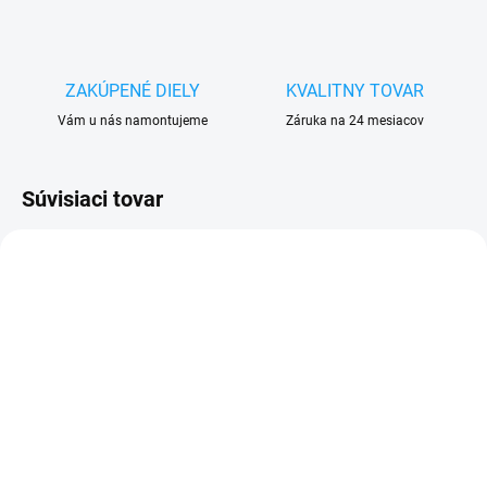
ZAKÚPENÉ DIELY
KVALITNY TOVAR
Vám u nás namontujeme
Záruka na 24 mesiacov
Súvisiaci tovar
SKLADOM
SKLADOM
Ochranné sklo iPhone XS
Ochranné sklo iPhone XS
Max / iPhone 11 Pro Max
Max / 11 Pro Max