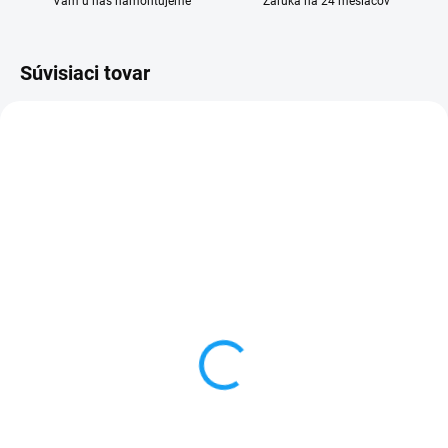
Vám u nás namontujeme
Záruka na 24 mesiacov
Súvisiaci tovar
SKLADOM
SKLADOM
Xiaomi Mi8 Lite
Ochranné sklo Xiaomi
(M1808D2TG) displej lcd
Mi8 Lite (M1808D2TG)
+ dotykové sklo
1 €
19,90 €
Do košíka
Detail
✅ Tovar skladom - posielame do