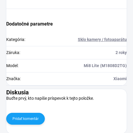
Dodatočné parametre
Kategória
:
Sklo kamery / fotoaparátu
Záruka
:
2 roky
Model
:
Mi8 Lite (M1808D2TG)
Značka
:
Xiaomi
Diskusia
Buďte prvý, kto napíše príspevok k tejto položke.
Pridať komentár