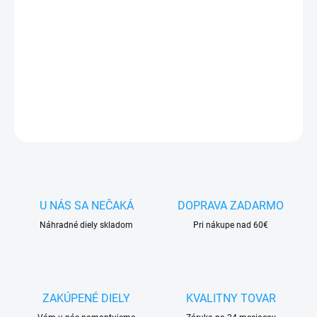
✅
Záruka 24 mesiacov
✅ Doprava
pri nákupe
nad 60€ ZDARMA
✅
Zakúpený tovar je možné
do 30 dní vrátiť
✅ Možnosť
nechať
zakúpený diel
namontovať
DETAILNÉ INFORMÁCIE
OPÝTAŤ SA
STRÁŽIŤ
U NÁS SA NEČAKÁ
DOPRAVA ZADARMO
Náhradné diely skladom
Pri nákupe nad 60€
ZAKÚPENÉ DIELY
KVALITNY TOVAR