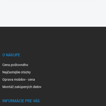
Z
á
p
ä
t
i
O NÁKUPE
e
Cena poštovného
Najčastejšie otázky
Oprava mobilov - cena
Montáž zakúpených dielov
INFORMÁCIE PRE VÁS