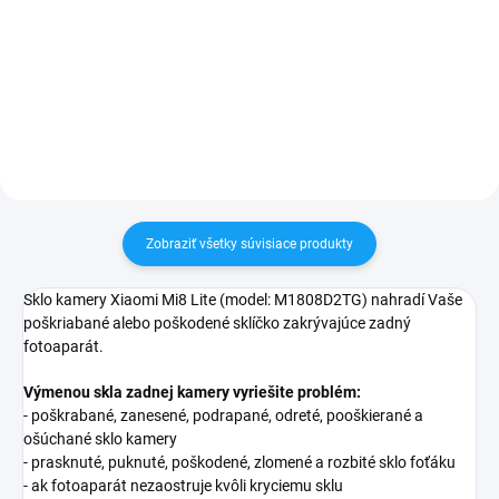
24h✅ Doprava pri nákupe nad
✅ Záruka 24 mesiacov✅ Doprava
60€ ZDARMA✅ Zakúpený tovar je
pri nákupe nad 60€ ZDARMA✅
možné do 30 dní vrátiť✅
Zakúpený tovar je možné do
Vynikajúca ochrana displeja pred
30 dní vrátiť✅ Možnosť nechať
poškodením
zakúpený diel namontovať
Zobraziť všetky súvisiace produkty
Sklo kamery Xiaomi Mi8 Lite (model: M1808D2TG) nahradí Vaše
poškriabané alebo poškodené sklíčko zakrývajúce zadný
fotoaparát.
Výmenou skla zadnej kamery vyriešite problém:
- poškrabané, zanesené, podrapané, odreté, pooškierané a
ošúchané sklo kamery
- prasknuté, puknuté, poškodené, zlomené a rozbité sklo foťáku
- ak fotoaparát nezaostruje kvôli kryciemu sklu