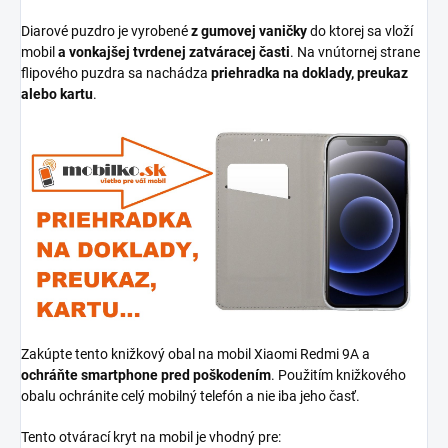
Diarové puzdro je vyrobené
z gumovej vaničky
do ktorej sa vloží
mobil
a vonkajšej tvrdenej zatváracej časti
. Na vnútornej strane
flipového puzdra sa nachádza
priehradka na doklady, preukaz
alebo kartu
.
Zakúpte tento knižkový obal na mobil Xiaomi Redmi 9A a
ochráňte smartphone pred poškodením
. Použitím knižkového
obalu ochránite celý mobilný telefón a nie iba jeho časť.
Tento otvárací kryt na mobil je vhodný pre: