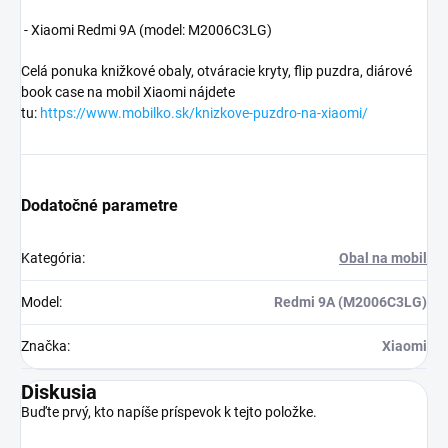
- Xiaomi Redmi 9A (model:
M2006C3LG
)
Celá ponuka knižkové obaly, otváracie kryty, flip puzdra, diárové
book case na mobil Xiaomi nájdete
tu:
https://www.mobilko.sk/knizkove-puzdro-na-xiaomi/
Dodatočné parametre
Kategória
:
Obal na mobil
Model
:
Redmi 9A (M2006C3LG)
Značka
:
Xiaomi
Diskusia
Buďte prvý, kto napíše príspevok k tejto položke.