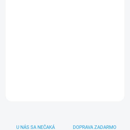
MÔŽEME DORUČIŤ DO:
ZVOĽTE VARIANT
−
+
Pridať do košíka
✅
Záruka 24 mesiacov
✅ Doprava
pri nákupe
nad 60€ ZDARMA
✅
Zakúpený tovar je možné
do 30 dní vrátiť
✅ Perfektná
ochrana
mobilu
pred poškodením
DETAILNÉ INFORMÁCIE
OPÝTAŤ SA
STRÁŽIŤ
U NÁS SA NEČAKÁ
DOPRAVA ZADARMO