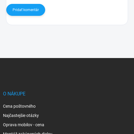
Pridať komentár
Z
á
p
ä
t
i
O NÁKUPE
e
Cena poštovného
Najčastejšie otázky
Oprava mobilov - cena
Montáž zakúpených dielov