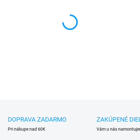
MÔŽEME DORUČIŤ DO:
10.8.2
−
+
✅ Tovar
skladom -
posielam
✅ Doprava
pri nákupe
nad 6
✅
Zakúpený tovar je možné
d
✅ Vynikajúca
ochrana
displ
DETAILNÉ INFORMÁCIE
DOPRAVA ZADARMO
ZAKÚPENÉ DIE
Pri nákupe nad 60€
Vám u nás namontuj