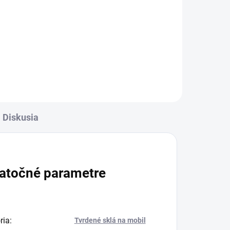
✅ Záruka 24 mesiacov✅ Doprava
pe
pri nákupe nad 60€ ZDARMA✅
ý
Zakúpený tovar je možné do
iť✅
30 dní vrátiť✅ Perfektná ochrana
l
mobilu pred poškodením
Diskusia
atočné parametre
ria
:
Tvrdené sklá na mobil