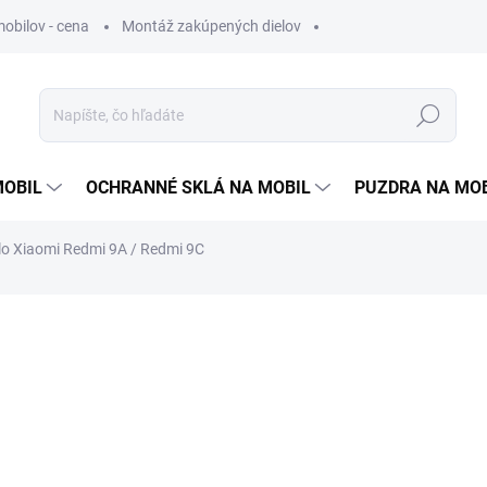
obilov - cena
Montáž zakúpených dielov
Hľadať
MOBIL
OCHRANNÉ SKLÁ NA MOBIL
PUZDRA NA MO
lo Xiaomi Redmi 9A / Redmi 9C
otenia
3,90 €
3,17 € bez DPH
Jednotková
SKLADOM
cena: