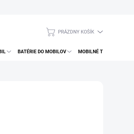
PRÁZDNY KOŠÍK
NÁKUPNÝ
KOŠÍK
BIL
BATÉRIE DO MOBILOV
MOBILNÉ TELEFÓNY