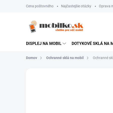
Prejsť
Cena poštovného
Najčastejšie otázky
Oprava m
na
obsah
DISPLEJ NA MOBIL
DOTYKOVÉ SKLÁ NA 
Domov
Ochranné sklá na mobil
Ochranné sk
Neohodnotené
Podrobnosti hodn