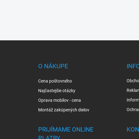
Z
á
p
ä
O NÁKUPE
INF
t
i
Obcho
Cena poštovného
e
Rekla
Najčastejšie otázky
Inform
Oprava mobilov - cena
Ochra
Montáž zakúpených dielov
PRIJÍMAME ONLINE
KON
PLATBY