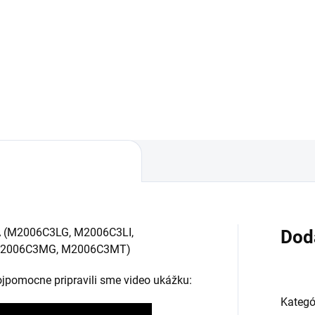
áruka 24 mesiacov✅ Doprava
✅ Záruka 1 rok na kapacitu
 nákupe nad 60€ ZDARMA✅
min. 80%✅ Doprava pri náku
úpený tovar je možné do
nad 60€ ZDARMA✅ Zakúpen
ní vrátiť✅ Tovar skladom -
tovar je možné do 30 dní vrát
sielame ihneď po objednaní
Možnosť nechať zakúpený die
namontovať
 (
M2006C3LG, M2006C3LI,
Dod
2006C3MG, M2006C3MT)
vojpomocne pripravili sme video ukážku:
Kategó