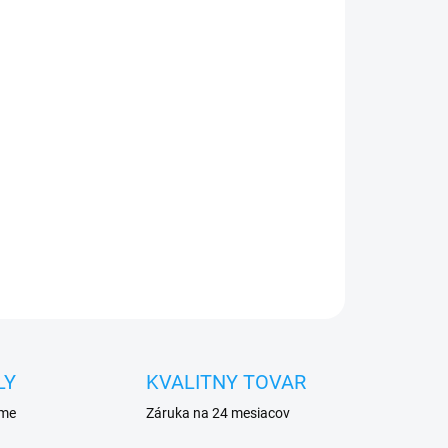
026
Pridať do košíka
e do 24h
0€ ZDARMA
o 30 dní vrátiť
eja
pred poškodením
OPÝTAŤ SA
STRÁŽIŤ
LY
KVALITNY TOVAR
eme
Záruka na 24 mesiacov