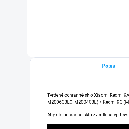
✅ Záruka 24 mesiacov✅ Doprava
✅ Z
pri nákupe nad 60€ ZDARMA✅
pri
Zakúpený tovar je možné do
Zak
30 dní vrátiť✅ Možnosť nechať
30 d
zakúpený diel namontovať
odo
Popis
Tvrdené ochranné sklo Xiaomi Redmi 9A
M2006C3LC, M2004C3L)
/ Redmi 9C (
M
Aby ste ochranné sklo zvládli nalepiť s