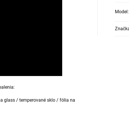
Model
:
Značk
alenia:
la glass / temperované sklo / fólia na