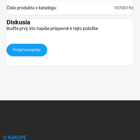
Číslo produktu v katalógu
:
1070019z
Diskusia
Buďte prvý, kto napíše príspevok k tejto položke.
Pridať komentár
Z
á
p
ä
t
i
O NÁKUPE