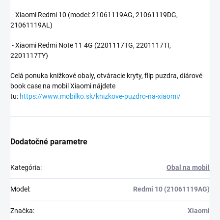
- Xiaomi Redmi 10 (model:
21061119AG, 21061119DG,
21061119AL)
- Xiaomi Redmi Note 11 4G (
2201117TG, 2201117TI,
2201117TY)
Celá ponuka knižkové obaly, otváracie kryty, flip puzdra, diárové
book case na mobil Xiaomi nájdete
tu:
https://www.mobilko.sk/knizkove-puzdro-na-xiaomi/
Dodatočné parametre
Kategória
:
Obal na mobil
Model
:
Redmi 10 (21061119AG)
Značka
:
Xiaomi