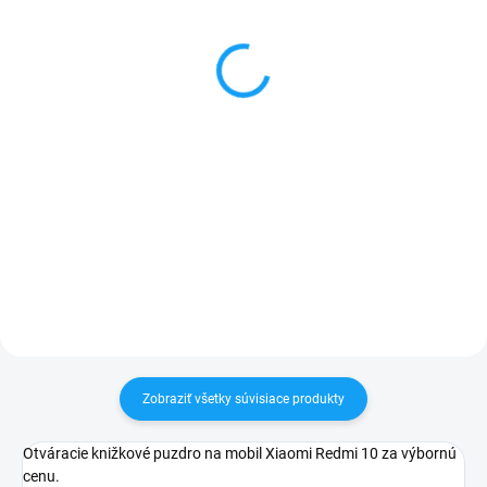
Ochranné sklo Xiaomi
Doska nabíjania a
Redmi 10 (21061119AG)
mikrofón Xiaomi Redmi
10 (21061119DG)
3,90 €
7,90 €
Detail
Detail
✅ Tovar skladom - posielame do
24h✅ Doprava pri nákupe nad
✅ Záruka 24 mesiacov✅ Doprava
60€ ZDARMA✅ Zakúpený tovar je
pri nákupe nad 60€ ZDARMA✅
možné do 30 dní vrátiť✅
Zakúpený tovar je možné do
Vynikajúca ochrana displeja pred
30 dní vrátiť✅ Tovar skladom -
poškodením
odosielame ihneď po objednaní
Zobraziť všetky súvisiace produkty
Otváracie knižkové puzdro na mobil Xiaomi Redmi 10 za výbornú
cenu.