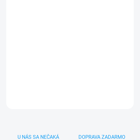
MÔŽEME DORUČIŤ DO:
ZVOĽTE VARIANT
−
+
Pridať do košíka
✅
Záruka 24 mesiacov
✅ Doprava
pri nákupe
nad 60€ ZDARMA
✅
Zakúpený tovar je možné
do 30 dní vrátiť
✅ Perfektná
ochrana
mobilu
pred poškodením
DETAILNÉ INFORMÁCIE
OPÝTAŤ SA
STRÁŽIŤ
U NÁS SA NEČAKÁ
DOPRAVA ZADARMO