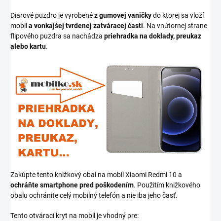
Diarové puzdro je vyrobené
z gumovej vaničky
do ktorej sa vloží
mobil
a vonkajšej tvrdenej zatváracej časti
. Na vnútornej strane
flipového puzdra sa nachádza
priehradka na doklady, preukaz
alebo kartu
.
Zakúpte tento knižkový obal na mobil Xiaomi Redmi 10 a
ochráňte smartphone pred poškodením
. Použitím knižkového
obalu ochránite celý mobilný telefón a nie iba jeho časť.
Tento otvárací kryt na mobil je vhodný pre: