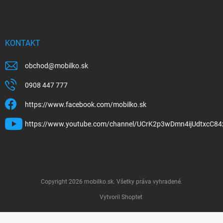
KONTAKT
obchod
@
mobilko.sk
0908 447 777
https://www.facebook.com/mobilko.sk
https://www.youtube.com/channel/UCrK2p3wDmn4ijUdtxcC84
Copyright 2026
mobilko.sk
. Všetky práva vyhradené.
Vytvoril Shoptet