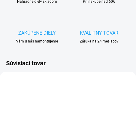
Náhradné diely skladom
Pri nákupe nad 60€
ZAKÚPENÉ DIELY
KVALITNY TOVAR
Vám u nás namontujeme
Záruka na 24 mesiacov
Súvisiaci tovar
VYPREDANÉ
VYPREDANÉ
Forcell sieťový adaptér /
HOCO dátový nabíjací