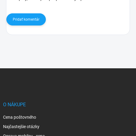
Pridať komentár
Z
á
p
ä
t
i
O NÁKUPE
e
Cena poštovného
Najčastejšie otázky
Oprava mobilov - cena