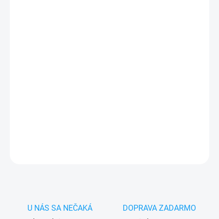
cena:
MÔŽEME
DORUČIŤ DO:
10.8.2026
−
+
Pridať do košíka
✅
Záruka 24 mesiacov
✅ Doprava
pri nákupe
nad 60€ ZDARMA
✅
Zakúpený tovar je možné
do 30 dní vrátiť
✅ Perfektná
ochrana
mobilu
pred poškodením
DETAILNÉ INFORMÁCIE
OPÝTAŤ SA
STRÁŽIŤ
U NÁS SA NEČAKÁ
DOPRAVA ZADARMO