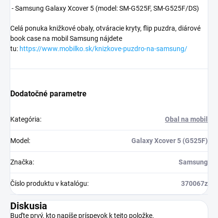
- Samsung Galaxy Xcover 5 (model:
SM-G525F, SM-G525F/DS)
Celá ponuka knižkové obaly, otváracie kryty, flip puzdra, diárové
book case na mobil Samsung nájdete
tu:
https://www.mobilko.sk/knizkove-puzdro-na-samsung/
Dodatočné parametre
Kategória
:
Obal na mobil
Model
:
Galaxy Xcover 5 (G525F)
Značka
:
Samsung
Číslo produktu v katalógu
:
370067z
Diskusia
Buďte prvý, kto napíše príspevok k tejto položke.