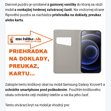
Diarové puzdro je vyrobené
z gumovej vaničky
do ktorej sa vloží
mobil
a vonkajšej tvrdenej zatváracej časti
. Na vnútornej strane
flipového puzdra sa nachádza
priehradka na doklady, preukaz
alebo kartu
.
Zakúpte tento knižkový obal na mobil Samsung Galaxy Xcover5 a
ochráňte smartphone pred poškodením
. Použitím knižkového
obalu ochránite celý mobilný telefón a nie iba jeho časť.
Tento otvárací kryt na mobil je vhodný pre: