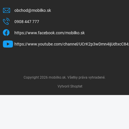
obchod
@
mobilko.sk
0908 447 777
https://www.facebook.com/mobilko.sk
https://www.youtube.com/channel/UCrK2p3wDmn4ijUdtxcC84
Copyright 2026
mobilko.sk
. Všetky práva vyhradené.
Vytvoril Shoptet