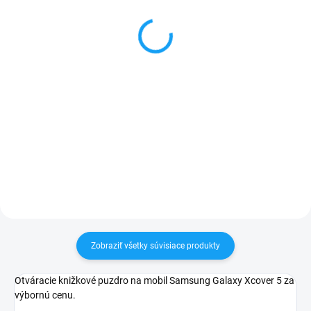
nabíjačka s 2x USB +
kábel USB type C (USB-
kábel type C
C) biely
6,99 €
3,99 €
Detail
Detail
✅ Záruka 24 mesiacov✅ Doprava
✅ Záruka 24 mesiacov✅ Doprava
pri nákupe nad 60€ ZDARMA✅
pri nákupe nad 60€ ZDARMA✅
Zakúpený tovar je možné do
Zakúpený tovar je možné do
30 dní vrátiť✅ Tovar skladom -
30 dní vrátiť✅ Tovar skladom -
odosielame ihneď po objednaní
odosielame ihneď po objednaní
Zobraziť všetky súvisiace produkty
Otváracie knižkové puzdro na mobil Samsung Galaxy Xcover 5 za
výbornú cenu.