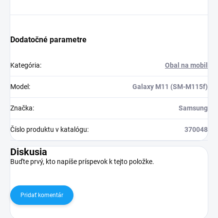
Dodatočné parametre
Kategória
:
Obal na mobil
Model
:
Galaxy M11 (SM-M115f)
Značka
:
Samsung
Číslo produktu v katalógu
:
370048
Diskusia
Buďte prvý, kto napíše príspevok k tejto položke.
Pridať komentár