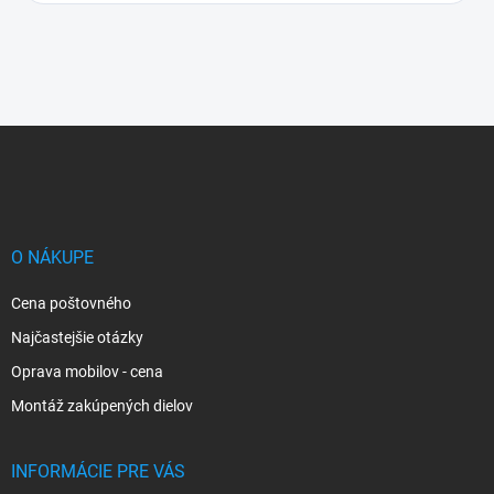
Z
á
p
ä
t
i
O NÁKUPE
e
Cena poštovného
Najčastejšie otázky
Oprava mobilov - cena
Montáž zakúpených dielov
INFORMÁCIE PRE VÁS