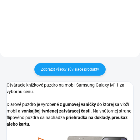
24h✅ Doprava pri nákupe nad
✅ Záruka 24 mesiacov✅ Doprava
60€ ZDARMA✅ Zakúpený tovar je
pri nákupe nad 60€ ZDARMA✅
možné do 30 dní vrátiť✅
Zakúpený tovar je možné do
Vynikajúca ochrana displeja pred
30 dní vrátiť✅ Možnosť nechať
poškodením
zakúpený diel namontovať
Zobraziť všetky súvisiace produkty
Otváracie knižkové puzdro na mobil Samsung Galaxy M11 za
výbornú cenu.
Diarové puzdro je vyrobené
z gumovej vaničky
do ktorej sa vloží
mobil
a vonkajšej tvrdenej zatváracej časti
. Na vnútornej strane
flipového puzdra sa nachádza
priehradka na doklady, preukaz
alebo kartu
.