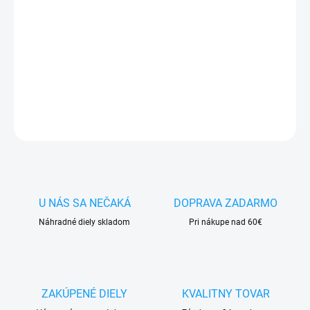
cena:
✅
Záruka 24 mesiacov
✅ Doprava
pri nákupe
nad 60€ ZDARMA
✅
Zakúpený tovar je možné
do 30 dní vrátiť
✅ Perfektná
ochrana
mobilu
pred poškodením
DETAILNÉ INFORMÁCIE
OPÝTAŤ SA
STRÁŽIŤ
U NÁS SA NEČAKÁ
DOPRAVA ZADARMO
Náhradné diely skladom
Pri nákupe nad 60€
ZAKÚPENÉ DIELY
KVALITNY TOVAR