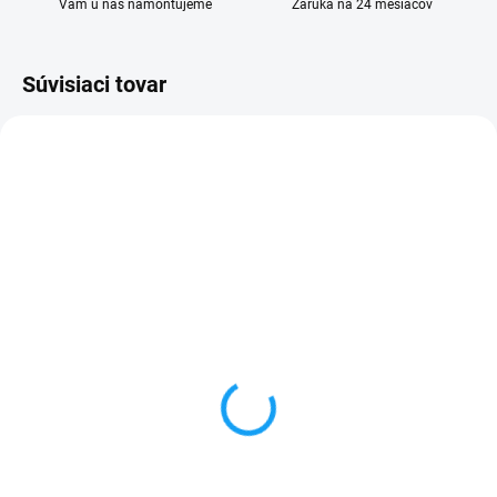
Vám u nás namontujeme
Záruka na 24 mesiacov
Súvisiaci tovar
SKLADOM
SKLADOM
Ochranné sklo Samsung
Samsung Galaxy M11
Galaxy M11 (SM-M115F)
(M115F) displej lcd +
dotykové sklo
3,90 €
24,90 €
Do košíka
Detail
✅ Tovar skladom - posielame do