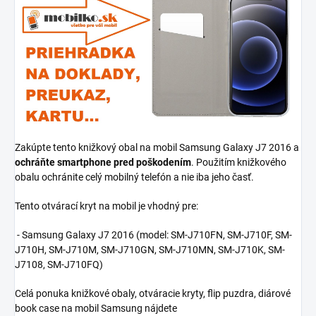
Zakúpte tento knižkový obal na mobil Samsung Galaxy J7 2016 a
ochráňte smartphone pred poškodením
. Použitím knižkového
obalu ochránite celý mobilný telefón a nie iba jeho časť.
Tento otvárací kryt na mobil je vhodný pre:
- Samsung Galaxy J7 2016 (model:
SM-J710FN, SM-J710F, SM-
J710H, SM-J710M, SM-J710GN, SM-J710MN, SM-J710K, SM-
J7108, SM-J710FQ
)
Celá ponuka knižkové obaly, otváracie kryty, flip puzdra, diárové
book case na mobil Samsung nájdete