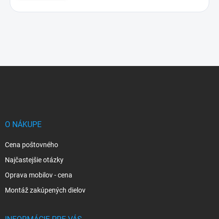
Z
á
p
ä
t
i
O NÁKUPE
e
Cena poštovného
Najčastejšie otázky
Oprava mobilov - cena
Montáž zakúpených dielov