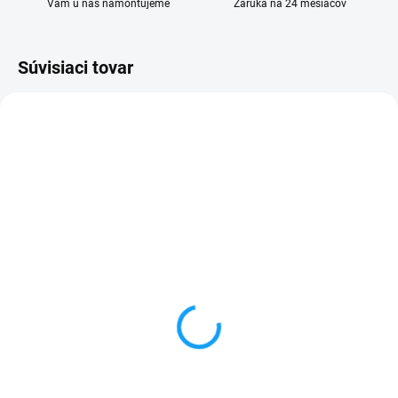
Vám u nás namontujeme
Záruka na 24 mesiacov
Súvisiaci tovar
VYPREDANÉ
SKLADOM
Batéria Samsung Galaxy
Kryt batérie Samsung
J7 2016 (SM-J710F)
Galaxy J7 2016 (SM-
3300mAh
J710F)
9,90 €
1 €
Detail
Detail