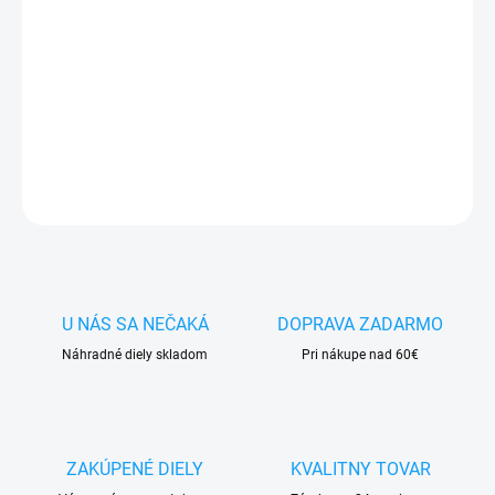
cena:
✅
Záruka 24 mesiacov
✅ Doprava
pri nákupe
nad 60€ ZDARMA
✅
Zakúpený tovar je možné
do 30 dní vrátiť
✅ Perfektná
ochrana
mobilu
pred poškodením
DETAILNÉ INFORMÁCIE
OPÝTAŤ SA
STRÁŽIŤ
U NÁS SA NEČAKÁ
DOPRAVA ZADARMO
Náhradné diely skladom
Pri nákupe nad 60€
ZAKÚPENÉ DIELY
KVALITNY TOVAR