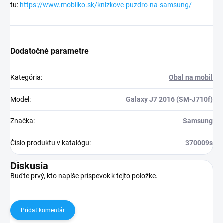
tu:
https://www.mobilko.sk/knizkove-puzdro-na-samsung/
Dodatočné parametre
Kategória
:
Obal na mobil
Model
:
Galaxy J7 2016 (SM-J710f)
Značka
:
Samsung
Číslo produktu v katalógu
:
370009s
Diskusia
Buďte prvý, kto napíše príspevok k tejto položke.
Pridať komentár