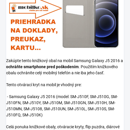
Zakúpte tento knižkový obal na mobil Samsung Galaxy J5 2016 a
ochráňte smartphone pred poškodením
. Použitím knižkového
obalu ochránite celý mobilný telefón a nie iba jeho časť.
Tento otvárací kryt na mobil je vhodný pre:
- Samsung Galaxy J5 2016 (model:
SM-J510F, SM-J510G, SM-
J510FN, SM-J510Y, SM-J510M, SM-J510GN, SM-J510H, SM-
J510MN, SM-J5108, SM-J510UN, SM-J510L, SM-J510S, SM-
J510FQ, SM-J510K
)
Celá ponuka knižkové obaly, otváracie kryty, flip puzdra, diárové