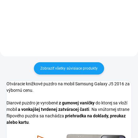
pri nákupe nad 60€ ZDARMA✅
pri nákupe nad 60€ ZDARMA✅
Zakúpený tovar je možné do
Zakúpený tovar je možné do
30 dní vrátiť✅ Tovar skladom -
30 dní vrátiť✅ Tovar skladom -
odosielame ihneď po objednaní
odosielame ihneď po objednaní
Zobraziť všetky súvisiace produkty
Otváracie knižkové puzdro na mobil Samsung Galaxy J5 2016 za
výbornú cenu.
Diarové puzdro je vyrobené
z gumovej vaničky
do ktorej sa vloží
mobil
a vonkajšej tvrdenej zatváracej časti
. Na vnútornej strane
flipového puzdra sa nachádza
priehradka na doklady, preukaz
alebo kartu
.