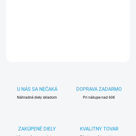
cena:
✅
Záruka 24 mesiacov
✅ Doprava
pri nákupe
nad 60€ ZDARMA
✅
Zakúpený tovar je možné
do 30 dní vrátiť
✅ Perfektná
ochrana
mobilu
pred poškodením
DETAILNÉ INFORMÁCIE
OPÝTAŤ SA
STRÁŽIŤ
U NÁS SA NEČAKÁ
DOPRAVA ZADARMO
Náhradné diely skladom
Pri nákupe nad 60€
ZAKÚPENÉ DIELY
KVALITNY TOVAR