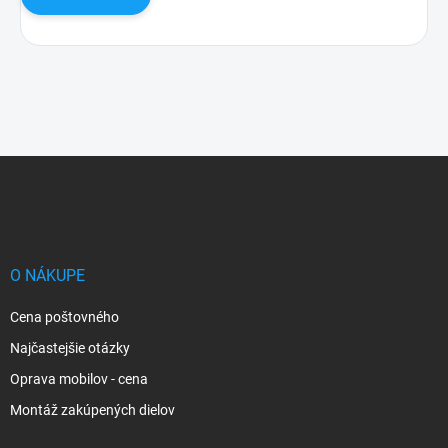
Z
á
p
ä
t
i
O NÁKUPE
e
Cena poštovného
Najčastejšie otázky
Oprava mobilov - cena
Montáž zakúpených dielov