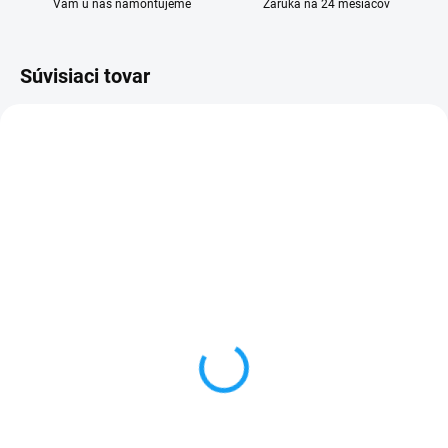
Vám u nás namontujeme
Záruka na 24 mesiacov
Súvisiaci tovar
SKLADOM
VYPREDANÉ
Dátový kábel USB /
Forcell nabíjačka micro
micro USB
USB + 1x USB
3,59 €
6,59 €
Do košíka
Detail
✅ Záruka 24 mesiacov✅ Doprava
✅ Záruka 24 mesiacov✅ Doprava