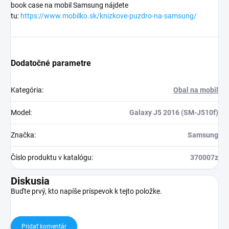
book case na mobil Samsung nájdete
tu:
https://www.mobilko.sk/knizkove-puzdro-na-samsung/
Dodatočné parametre
Kategória
:
Obal na mobil
Model
:
Galaxy J5 2016 (SM-J510f)
Značka
:
Samsung
Číslo produktu v katalógu
:
370007z
Diskusia
Buďte prvý, kto napíše príspevok k tejto položke.
Pridať komentár