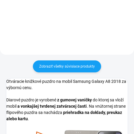
✅ Záruka 24 mesiacov✅ Doprava
✅ Tovar skladom - posielame do
pri nákupe nad 60€ ZDARMA✅
24h✅ Doprava pri nákupe nad
Zakúpený tovar je možné do
60€ ZDARMA✅ Zakúpený tovar je
30 dní vrátiť✅ Tovar skladom -
možné do 30 dní vrátiť✅
odosielame ihneď po objednaní
Vynikajúca ochrana displeja pred
poškodením
Zobraziť všetky súvisiace produkty
Otváracie knižkové puzdro na mobil Samsung Galaxy A8 2018 za
výbornú cenu.
Diarové puzdro je vyrobené
z gumovej vaničky
do ktorej sa vloží
mobil
a vonkajšej tvrdenej zatváracej časti
. Na vnútornej strane
flipového puzdra sa nachádza
priehradka na doklady, preukaz
alebo kartu
.