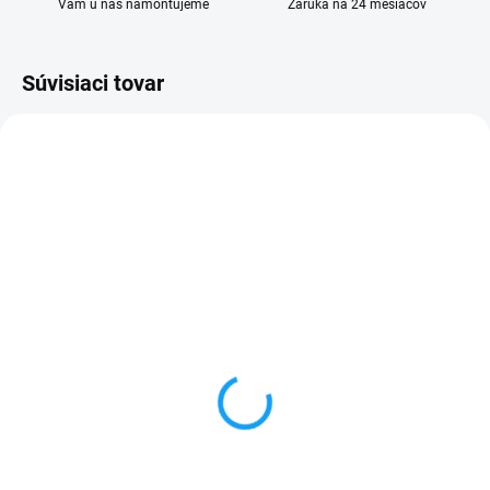
Vám u nás namontujeme
Záruka na 24 mesiacov
Súvisiaci tovar
VYPREDANÉ
SKLADOM
Kryt batérie Samsung
Ochranné sklo Samsung
Galaxy A8 2018 (SM-
Galaxy A8 2018 (5D -
A530F)
zaoblené okraje čierne)
3,99 €
1,99 €
Detail
Do košíka