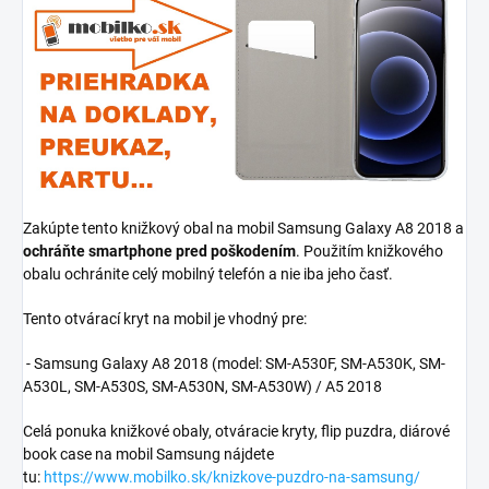
Zakúpte tento knižkový obal na mobil Samsung Galaxy A8 2018 a
ochráňte smartphone pred poškodením
. Použitím knižkového
obalu ochránite celý mobilný telefón a nie iba jeho časť.
Tento otvárací kryt na mobil je vhodný pre:
- Samsung Galaxy A8 2018 (model:
SM-A530F, SM-A530K, SM-
A530L, SM-A530S, SM-A530N, SM-A530W
) / A5 2018
Celá ponuka knižkové obaly, otváracie kryty, flip puzdra, diárové
book case na mobil Samsung nájdete
tu:
https://www.mobilko.sk/knizkove-puzdro-na-samsung/