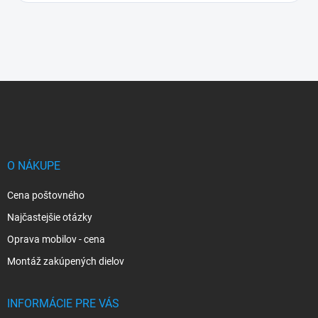
Z
á
p
ä
t
i
O NÁKUPE
e
Cena poštovného
Najčastejšie otázky
Oprava mobilov - cena
Montáž zakúpených dielov
INFORMÁCIE PRE VÁS