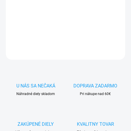
cena:
✅
Záruka 24 mesiacov
✅ Doprava
pri nákupe
nad 60€ ZDARMA
✅
Zakúpený tovar je možné
do 30 dní vrátiť
✅ Perfektná
ochrana
mobilu
pred poškodením
DETAILNÉ INFORMÁCIE
OPÝTAŤ SA
STRÁŽIŤ
U NÁS SA NEČAKÁ
DOPRAVA ZADARMO
Náhradné diely skladom
Pri nákupe nad 60€
ZAKÚPENÉ DIELY
KVALITNY TOVAR