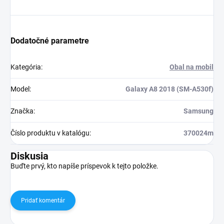
Dodatočné parametre
Kategória
:
Obal na mobil
Model
:
Galaxy A8 2018 (SM-A530f)
Značka
:
Samsung
Číslo produktu v katalógu
:
370024m
Diskusia
Buďte prvý, kto napíše príspevok k tejto položke.
Pridať komentár