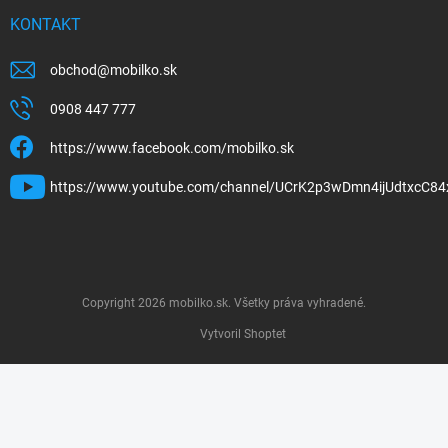
KONTAKT
obchod
@
mobilko.sk
0908 447 777
https://www.facebook.com/mobilko.sk
https://www.youtube.com/channel/UCrK2p3wDmn4ijUdtxcC84
Copyright 2026
mobilko.sk
. Všetky práva vyhradené.
Vytvoril Shoptet