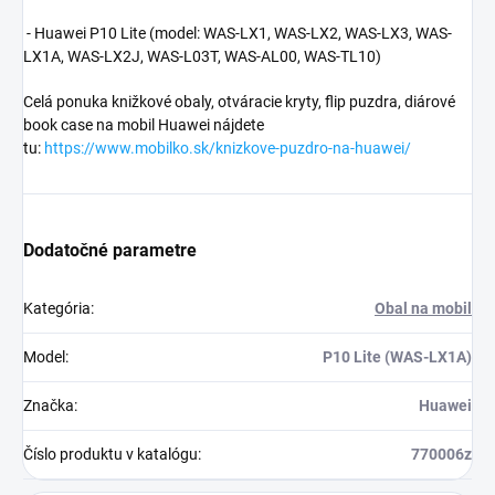
- Huawei P10 Lite (model: WAS-LX1, WAS-LX2, WAS-LX3, WAS-
LX1A, WAS-LX2J, WAS-L03T, WAS-AL00, WAS-TL10)
Celá ponuka knižkové obaly, otváracie kryty, flip puzdra, diárové
book case na mobil Huawei nájdete
tu:
https://www.mobilko.sk/knizkove-puzdro-na-huawei/
Dodatočné parametre
Kategória
:
Obal na mobil
Model
:
P10 Lite (WAS-LX1A)
Značka
:
Huawei
Číslo produktu v katalógu
:
770006z