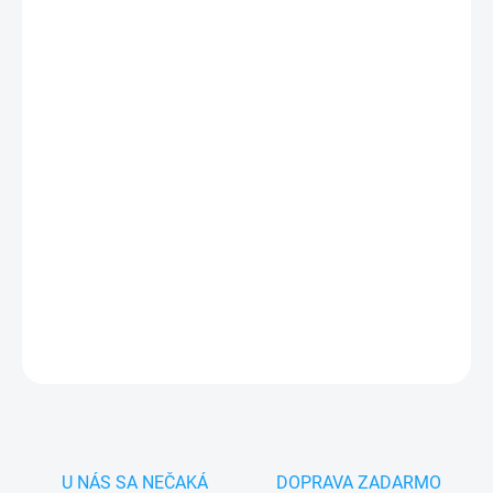
MÔŽEME DORUČIŤ DO:
ZVOĽTE VARIANT
−
+
Pridať do košíka
✅
Záruka 24 mesiacov
✅ Doprava
pri nákupe
nad 60€ ZDARMA
✅
Zakúpený tovar je možné
do 30 dní vrátiť
✅ Perfektná
ochrana
mobilu
pred poškodením
DETAILNÉ INFORMÁCIE
OPÝTAŤ SA
STRÁŽIŤ
U NÁS SA NEČAKÁ
DOPRAVA ZADARMO