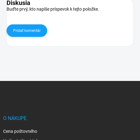
Diskusia
Buďte prvý, kto napíše príspevok k tejto položke.
Pridať komentár
Z
á
p
ä
t
i
O NÁKUPE
e
Cena poštovného