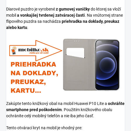
Diarové puzdro je vyrobené
z gumovej vaničky
do ktorej sa vloží
mobil
a vonkajšej tvrdenej zatváracej časti
. Na vnútornej strane
flipového puzdra sa nachádza
priehradka na doklady, preukaz
alebo kartu
.
Zakúpte tento knižkový obal na mobil Huawei P10 Lite a
ochráňte
smartphone pred poškodením
. Použitím knižkového obalu
ochránite celý mobilný telefón a nie iba jeho časť.
Tento otvárací kryt na mobil je vhodný pre: