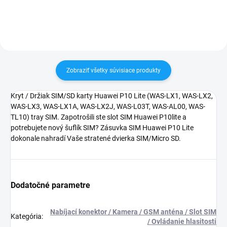
poškodením
zakúpený diel namontovať
Zobraziť všetky súvisiace produkty
Kryt / Držiak SIM/SD karty Huawei P10 Lite (WAS-LX1, WAS-LX2,
WAS-LX3, WAS-LX1A, WAS-LX2J, WAS-L03T, WAS-AL00, WAS-
TL10) tray SIM. Zapotrošili ste slot SIM Huawei P10lite a
potrebujete nový šuflík SIM? Zásuvka SIM Huawei P10 Lite
dokonale nahradí Vaše stratené dvierka SIM/Micro SD.
Dodatočné parametre
Nabíjací konektor / Kamera / GSM anténa / Slot SIM
Kategória
:
/ Ovládanie hlasitosti