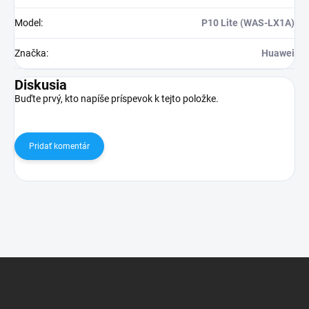
Model
:
P10 Lite (WAS-LX1A)
Značka
:
Huawei
Diskusia
Buďte prvý, kto napíše príspevok k tejto položke.
Pridať komentár
Z
á
p