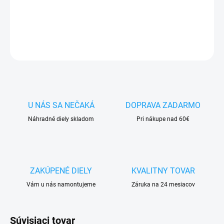
✅ Tovar
skladom
-
odosielame ihneď
po objednaní
DETAILNÉ INFORMÁCIE
OPÝTAŤ SA
STRÁŽIŤ
U NÁS SA NEČAKÁ
DOPRAVA ZADARMO
Náhradné diely skladom
Pri nákupe nad 60€
ZAKÚPENÉ DIELY
KVALITNY TOVAR
Vám u nás namontujeme
Záruka na 24 mesiacov
Súvisiaci tovar