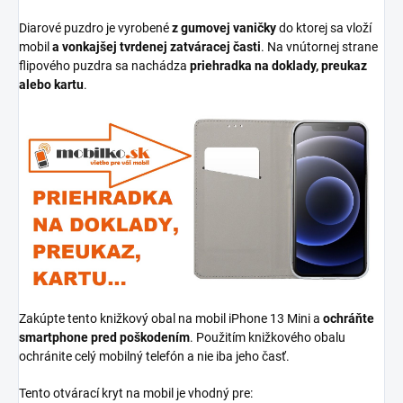
Diarové puzdro je vyrobené
z gumovej vaničky
do ktorej sa vloží
mobil
a vonkajšej tvrdenej zatváracej časti
. Na vnútornej strane
flipového puzdra sa nachádza
priehradka na doklady, preukaz
alebo kartu
.
Zakúpte tento knižkový obal na mobil iPhone 13 Mini a
ochráňte
smartphone pred poškodením
. Použitím knižkového obalu
ochránite celý mobilný telefón a nie iba jeho časť.
Tento otvárací kryt na mobil je vhodný pre: