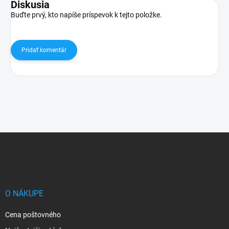
Diskusia
Buďte prvý, kto napíše príspevok k tejto položke.
Pridať komentár
Z
á
p
ä
t
i
O NÁKUPE
e
Cena poštovného