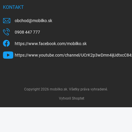
KONTAKT
obchod
@
mobilko.sk
0908 447 777
https://www.facebook.com/mobilko.sk
https://www.youtube.com/channel/UCrK2p3wDmn4ijUdtxcC84
Copyright 2026
mobilko.sk
. Všetky práva vyhradené.
Vytvoril Shoptet