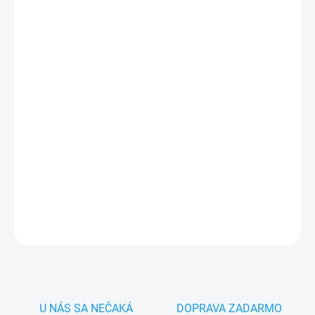
MÔŽEME DORUČIŤ DO:
ZVOĽTE VARIANT
−
+
Pridať do košíka
✅
Záruka 24 mesiacov
✅ Doprava
pri nákupe
nad 60€ ZDARMA
✅
Zakúpený tovar je možné
do 30 dní vrátiť
✅ Perfektná
ochrana
mobilu
pred poškodením
DETAILNÉ INFORMÁCIE
OPÝTAŤ SA
STRÁŽIŤ
U NÁS SA NEČAKÁ
DOPRAVA ZADARMO