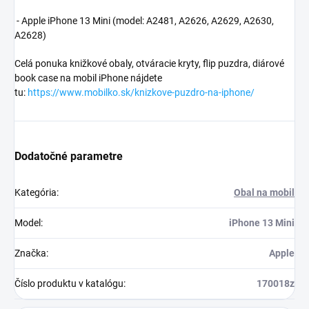
- Apple iPhone 13 Mini (model: A2481, A2626, A2629, A2630,
A2628)
Celá ponuka knižkové obaly, otváracie kryty, flip puzdra, diárové
book case na mobil iPhone nájdete
tu:
https://www.mobilko.sk/knizkove-puzdro-na-iphone/
Dodatočné parametre
Kategória
:
Obal na mobil
Model
:
iPhone 13 Mini
Značka
:
Apple
Číslo produktu v katalógu
:
170018z