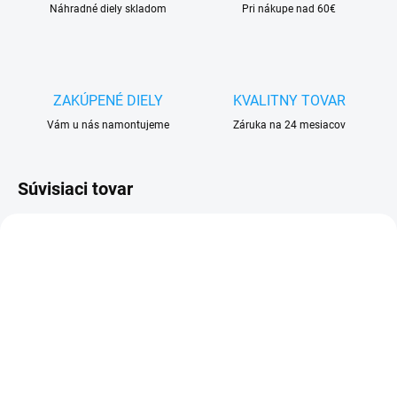
Náhradné diely skladom
Pri nákupe nad 60€
ZAKÚPENÉ DIELY
KVALITNY TOVAR
Vám u nás namontujeme
Záruka na 24 mesiacov
Súvisiaci tovar
SKLADOM
SKLADOM
Batéria iPhone 13 Mini
Obal na mobil iPhone 13