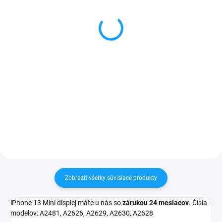
2406mAh
Mini - SOFT silikon
17,90 €
4,90 €
Detail
Detail
✅ Záruka 1 rok na kapacitu
✅ Záruka 24 mesiacov✅ Doprava
min. 80%✅ Doprava pri nákupe
pri nákupe nad 60€ ZDARMA✅
nad 60€ ZDARMA✅ Zakúpený
Zakúpený tovar je možné do
tovar je možné do 30 dní vrátiť✅
30 dní vrátiť✅ Perfektná ochrana
Možnosť nechať zakúpený diel
mobilu pred poškodením
namontovať
Zobraziť všetky súvisiace produkty
iPhone 13 Mini displej máte u nás so
zárukou 24 mesiacov
. Čísla
modelov:
A2481, A2626, A2629, A2630, A2628