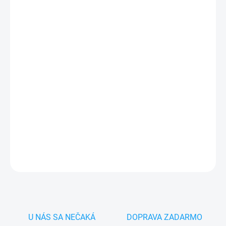
cena:
MONTÁŽ
MÔŽEME DORUČIŤ DO:
10.8.2026
−
+
Pridať do košíka
✅
Záruka 24 mesiacov
✅ Doprava
pri nákupe
nad 60€ ZDARMA
✅
Zakúpený tovar je možné
do 30 dní vrátiť
✅ Možnosť
nechať
zakúpený diel
namontovať
DETAILNÉ INFORMÁCIE
OPÝTAŤ SA
STRÁŽIŤ
U NÁS SA NEČAKÁ
DOPRAVA ZADARMO