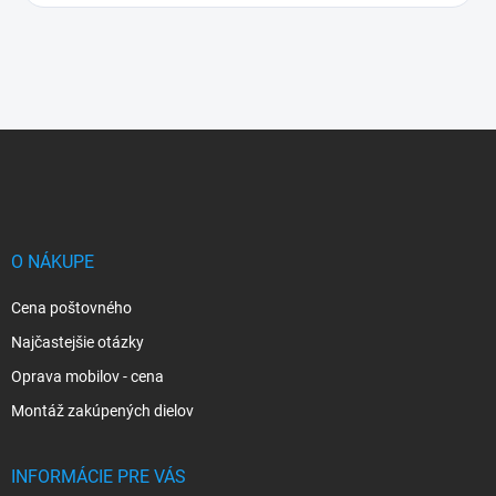
Z
á
p
ä
t
i
O NÁKUPE
e
Cena poštovného
Najčastejšie otázky
Oprava mobilov - cena
Montáž zakúpených dielov
INFORMÁCIE PRE VÁS