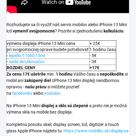
Rozhodujete sa či využiť náš servis mobilov alebo iPhone 13 Mini
lcd
vymeniť svojpomocne
? Pozrite si zjednodušenú
kalkuláciu
:
výmena displeja iPhone 13 Mini cena
+ 25€
pri svojpomocnej oprave budete potrebovať:
1 hodinu času
-
lepidlo T-7000 15ml
- 5€
-
sada skrutkovačov
- 3€
ROZDIEL CENY
+17€
Za cenu 17€ ušetríte
min.
1 hodinu
Vášho času a
nepoškodíte
si
mobil ani
zakúpený diel
(iPhone 13 Mini displej) neodbornou
opravou -
našu prácu
si môžete pozrieť
na
facebooku
alebo
youtube
.
Na iPhone 13 Mini
displej a
sklo sú zlepené
a preto nie je možná
výmena skla na mobile bez displeja.
Kompletnú ponuku skiel, display screen, lcd, digitizer a touch
glass Apple iPhone nájdete tu:
https://www.mobilko.sk/displej-na-