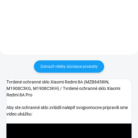
✅ Záruka 24 mesiacov✅ Doprava
✅ Záruka 24 mesiacov✅ Doprava
pri nákupe nad 60€ ZDARMA✅
pri nákupe nad 60€ ZDARMA✅
Zakúpený tovar je možné do
Zakúpený tovar je možné do
30 dní vrátiť✅ Tovar skladom -
30 dní vrátiť✅ Tovar skladom -
odosielame ihneď po objednaní
odosielame ihneď po objednaní
Zobraziť všetky súvisiace produkty
Tvrdené ochranné sklo Xiaomi Redmi 8A (
MZB8458IN,
M1908C3KG, M1908C3KH)
/ Tvrdené ochranné sklo Xiaomi
Redmi 8A Pro
Aby ste ochranné sklo zvládli nalepiť svojpomocne pripravili sme
video ukážku: