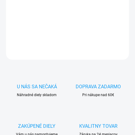
✅ Tovar
skladom -
posielame do 24h
✅ Doprava
pri nákupe
nad 60€ ZDARMA
✅
Zakúpený tovar je možné
do 30 dní vrátiť
✅ Vynikajúca
ochrana
displeja
pred poškodením
DETAILNÉ INFORMÁCIE
OPÝTAŤ SA
STRÁŽIŤ
U NÁS SA NEČAKÁ
DOPRAVA ZADARMO
Náhradné diely skladom
Pri nákupe nad 60€
ZAKÚPENÉ DIELY
KVALITNY TOVAR
Vám u nás namontujeme
Záruka na 24 mesiacov