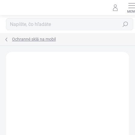
Prejsť
na
obsah
Hľadať
Ochranné sklá na mobil
Neohodnotené
Podrobnosti hodnotenia