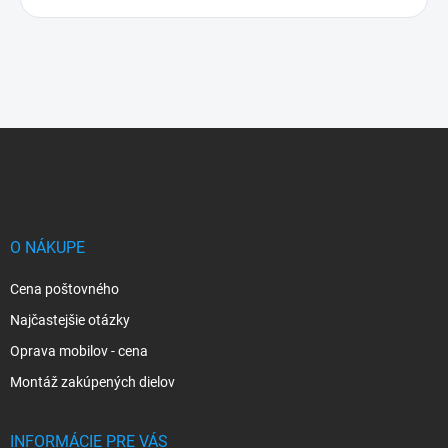
Z
á
p
ä
t
i
O NÁKUPE
e
Cena poštovného
Najčastejšie otázky
Oprava mobilov - cena
Montáž zakúpených dielov
INFORMÁCIE PRE VÁS