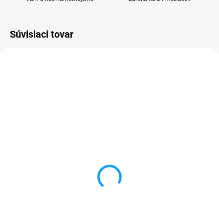
Súvisiaci tovar
VYPREDANÉ
VYPREDANÉ
Forcell sieťový adaptér /
HOCO dátový nabíjací
nabíjačka s 2x USB +
kábel USB type C (USB-
kábel type C
C) biely
6,99 €
3,99 €
Detail
Detail