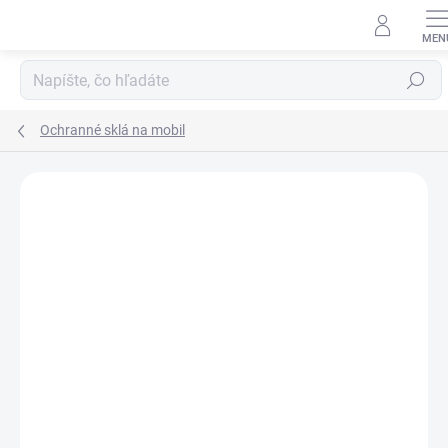
Prejsť
na
obsah
Hľadať
Ochranné sklá na mobil
Neohodnotené
Podrobnosti hodnotenia