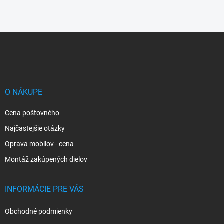
Z
á
p
ä
t
i
O NÁKUPE
e
Cena poštovného
Najčastejšie otázky
Oprava mobilov - cena
Montáž zakúpených dielov
INFORMÁCIE PRE VÁS
Obchodné podmienky