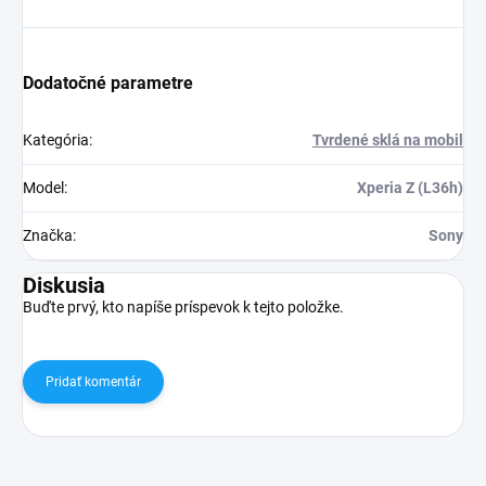
Dodatočné parametre
Kategória
:
Tvrdené sklá na mobil
Model
:
Xperia Z (L36h)
Značka
:
Sony
Diskusia
Buďte prvý, kto napíše príspevok k tejto položke.
Pridať komentár