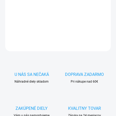
✅ Tovar
skladom -
posielame do 24h
✅ Doprava
pri nákupe
nad 60€ ZDARMA
✅
Zakúpený tovar je možné
do 30 dní vrátiť
✅ Vynikajúca
ochrana
displeja
pred poškodením
DETAILNÉ INFORMÁCIE
OPÝTAŤ SA
STRÁŽIŤ
U NÁS SA NEČAKÁ
DOPRAVA ZADARMO
Náhradné diely skladom
Pri nákupe nad 60€
ZAKÚPENÉ DIELY
KVALITNY TOVAR
Vám u nás namontujeme
Záruka na 24 mesiacov