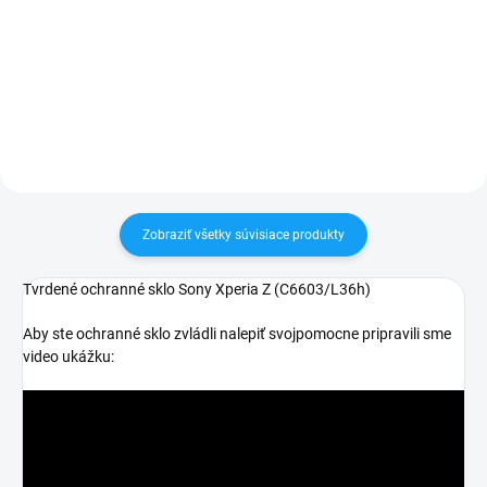
✅ Záruka 24 mesiacov✅ Doprava
✅ Záruka 24 mesiacov✅ Doprava
pri nákupe nad 60€ ZDARMA✅
pri nákupe nad 60€ ZDARMA✅
Zakúpený tovar je možné do
Zakúpený tovar je možné do
30 dní vrátiť✅ Tovar skladom -
30 dní vrátiť✅ Tovar skladom -
odosielame ihneď po objednaní
odosielame ihneď po objednaní
Zobraziť všetky súvisiace produkty
Tvrdené ochranné sklo Sony Xperia Z (C6603/L36h)
Aby ste ochranné sklo zvládli nalepiť svojpomocne pripravili sme
video ukážku: