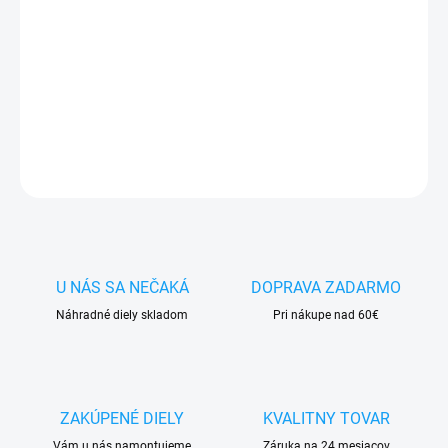
✅
Záruka 24 mesiacov
✅ Doprava
pri nákupe
nad 60€ ZDARMA
✅
Zakúpený tovar je možné
do 30 dní vrátiť
✅ Tovar
skladom
-
odosielame ihneď
po objednaní
DETAILNÉ INFORMÁCIE
OPÝTAŤ SA
STRÁŽIŤ
U NÁS SA NEČAKÁ
DOPRAVA ZADARMO
Náhradné diely skladom
Pri nákupe nad 60€
ZAKÚPENÉ DIELY
KVALITNY TOVAR
Vám u nás namontujeme
Záruka na 24 mesiacov