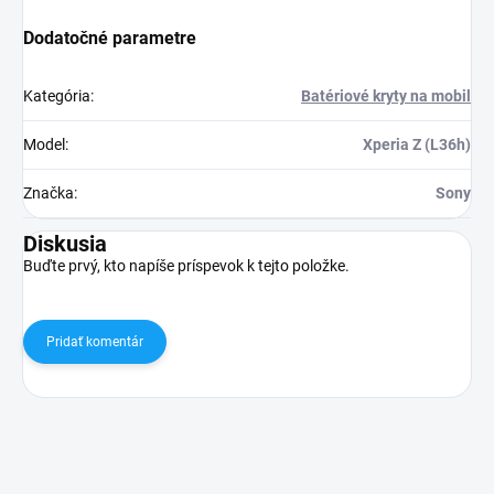
Dodatočné parametre
Kategória
:
Batériové kryty na mobil
Model
:
Xperia Z (L36h)
Značka
:
Sony
Diskusia
Buďte prvý, kto napíše príspevok k tejto položke.
Pridať komentár