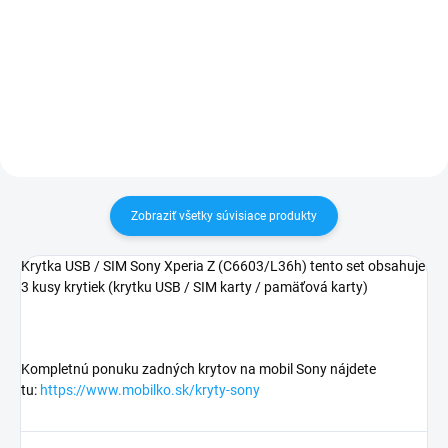
✅ Záruka 24 mesiacov✅ Doprava
60€ ZDARMA✅ Zakúpený tovar je
pri nákupe nad 60€ ZDARMA✅
možné do 30 dní vrátiť✅
Zakúpený tovar je možné do
Vynikajúca ochrana displeja pred
30 dní vrátiť✅ Tovar skladom -
poškodením
odosielame ihneď po objednaní
Zobraziť všetky súvisiace produkty
Krytka USB / SIM Sony Xperia Z (C6603/L36h) tento set obsahuje
3 kusy krytiek (krytku USB / SIM karty / pamäťová karty)
Kompletnú ponuku zadných krytov na mobil Sony nájdete
tu:
https://www.mobilko.sk/kryty-sony