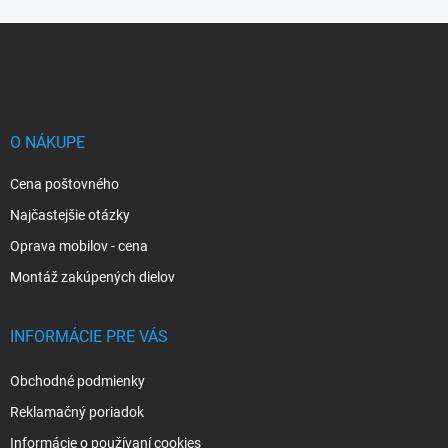
Z
á
p
ä
t
i
O NÁKUPE
e
Cena poštovného
Najčastejšie otázky
Oprava mobilov - cena
Montáž zakúpených dielov
INFORMÁCIE PRE VÁS
Obchodné podmienky
Reklamačný poriadok
Informácie o používaní cookies