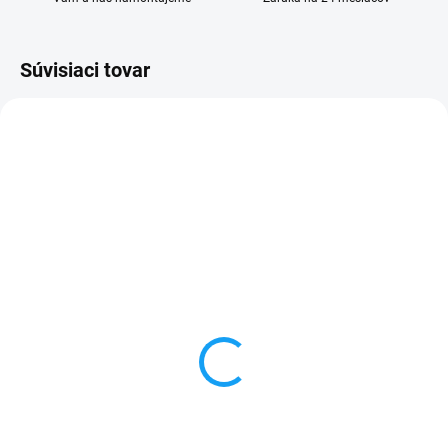
Súvisiaci tovar
SKLADOM
SKLADOM
Ochranné sklo Sony
Zadný kryt batérie Sony
Xperia Z (L36h)
Xperia Z (C6603/L36h)
biela
1 €
1 €
Do košíka
Detail
✅ Tovar skladom - posielame do
24h✅ Doprava pri nákupe nad