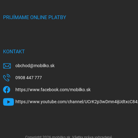
PRIJÍMAME ONLINE PLATBY
KONTAKT
obchod
@
mobilko.sk
0908 447 777
https://www.facebook.com/mobilko.sk
https://www.youtube.com/channel/UCrK2p3wDmn4ijUdtxcC84
Copyright 2026
mobilko.sk
. Všetky práva vyhradené.