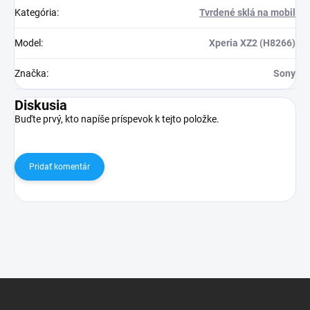
Kategória
:
Tvrdené sklá na mobil
Model
:
Xperia XZ2 (H8266)
Značka
:
Sony
Diskusia
Buďte prvý, kto napíše príspevok k tejto položke.
Pridať komentár
Z
á