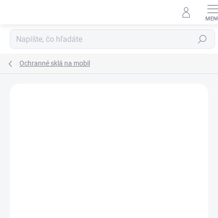
Prejsť
na
obsah
Hľadať
Ochranné sklá na mobil
Neohodnotené
Podrobnosti hodnotenia