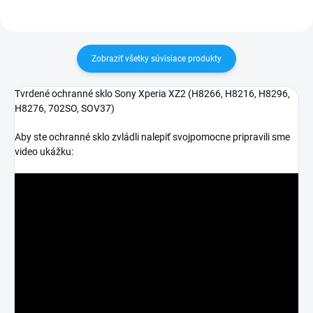
Zobraziť všetky súvisiace produkty
Tvrdené ochranné sklo Sony Xperia XZ2 (
H8266, H8216, H8296,
H8276, 702SO, SOV37
)
Aby ste ochranné sklo zvládli nalepiť svojpomocne pripravili sme
video ukážku: