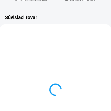
Súvisiaci tovar
VYPREDANÉ
VYPREDANÉ
Nabíjačka do auta USB C
HOCO dátový nabíjací
kábel USB type C (USB-
5,49 €
C) biely
Detail
3,99 €
✅ Záruka 24 mesiacov✅ Doprava
Detail
pri nákupe nad 60€ ZDARMA✅
Zakúpený tovar je možné do