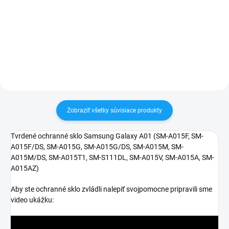
✅ Záruka 24 mesiacov✅ Doprava
30 dní vrátiť✅ Tovar skladom -
pri nákupe nad 60€ ZDARMA✅
odosielame ihneď po objednaní
Zakúpený tovar je možné do
30 dní vrátiť✅ Tovar skladom -
odosielame ihneď po objednaní
Zobraziť všetky súvisiace produkty
Tvrdené ochranné sklo Samsung Galaxy A01 (
SM-A015F, SM-
A015F/DS, SM-A015G, SM-A015G/DS, SM-A015M, SM-
A015M/DS, SM-A015T1, SM-S111DL, SM-A015V, SM-A015A, SM-
A015AZ)
Aby ste ochranné sklo zvládli nalepiť svojpomocne pripravili sme
video ukážku: