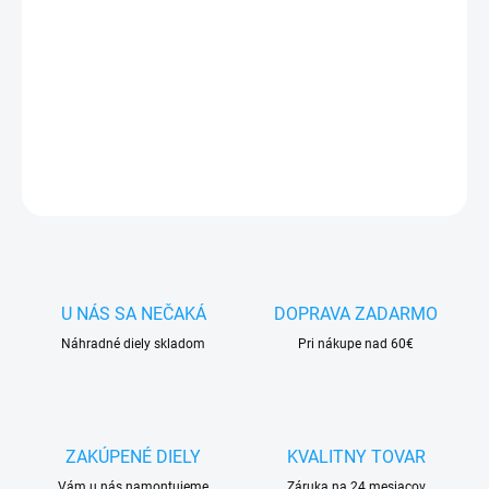
✅ Tovar
skladom -
posielame do 24h
✅ Doprava
pri nákupe
nad 60€ ZDARMA
✅
Zakúpený tovar je možné
do 30 dní vrátiť
✅ Vynikajúca
ochrana
displeja
pred poškodením
DETAILNÉ INFORMÁCIE
OPÝTAŤ SA
STRÁŽIŤ
U NÁS SA NEČAKÁ
DOPRAVA ZADARMO
Náhradné diely skladom
Pri nákupe nad 60€
ZAKÚPENÉ DIELY
KVALITNY TOVAR
Vám u nás namontujeme
Záruka na 24 mesiacov