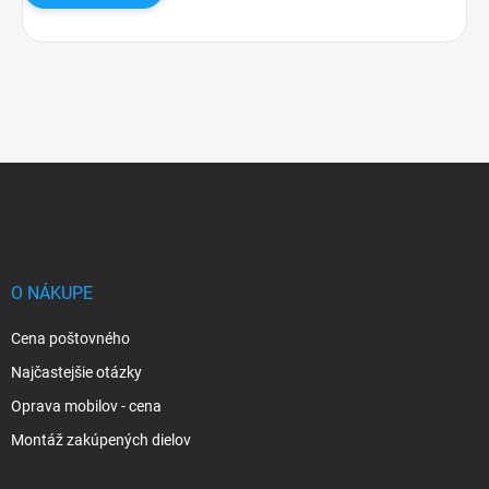
Z
á
p
ä
t
i
O NÁKUPE
e
Cena poštovného
Najčastejšie otázky
Oprava mobilov - cena
Montáž zakúpených dielov