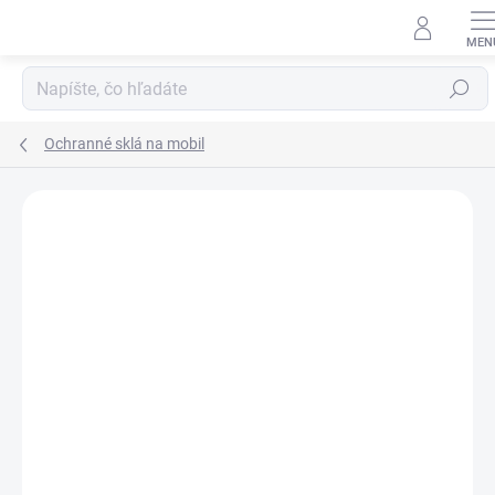
Prejsť
na
obsah
Hľadať
Ochranné sklá na mobil
Neohodnotené
Podrobnosti hodnotenia