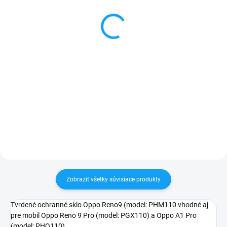
rýchleho nabíjania (35
kábel USB type C (USB-
W) FORCELL
C) biely
12,90 €
3,99 €
Detail
Detail
✅ Záruka 24 mesiacov✅ Doprava
✅ Záruka 24 mesiacov✅ Doprava
pri nákupe nad 60€ ZDARMA✅
pri nákupe nad 60€ ZDARMA✅
Zakúpený tovar je možné do
Zakúpený tovar je možné do
30 dní vrátiť✅ Tovar skladom -
30 dní vrátiť✅ Tovar skladom -
odosielame ihneď po objednaní
odosielame ihneď po objednaní
Zobraziť všetky súvisiace produkty
Tvrdené ochranné sklo Oppo Reno9 (model: PHM110 vhodné aj
pre mobil Oppo Reno 9 Pro (model: PGX110)
a Oppo A1 Pro
(model: PHQ110)