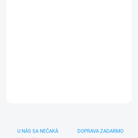
cena:
MÔŽEME
DORUČIŤ DO:
10.8.2026
−
+
Pridať do košíka
✅ Tovar
skladom -
posielame do 24h
✅ Doprava
pri nákupe
nad 60€ ZDARMA
✅
Zakúpený tovar je možné
do 30 dní vrátiť
✅ Vynikajúca
ochrana
displeja
pred poškodením
DETAILNÉ INFORMÁCIE
OPÝTAŤ SA
STRÁŽIŤ
U NÁS SA NEČAKÁ
DOPRAVA ZADARMO