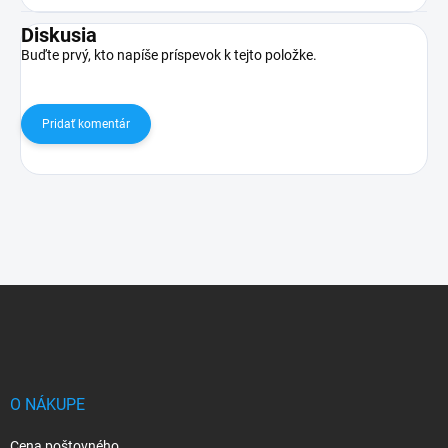
Diskusia
Buďte prvý, kto napíše príspevok k tejto položke.
Pridať komentár
Z
á
p
ä
t
i
O NÁKUPE
e
Cena poštovného