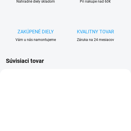
Náhradné diely skladom
Pri nákupe nad 60€
ZAKÚPENÉ DIELY
KVALITNY TOVAR
Vám u nás namontujeme
Záruka na 24 mesiacov
Súvisiaci tovar
VYPREDANÉ
VYPREDANÉ
Nabíjačka s podporou
HOCO dátový nabíjací