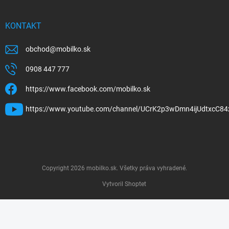
KONTAKT
obchod
@
mobilko.sk
0908 447 777
https://www.facebook.com/mobilko.sk
https://www.youtube.com/channel/UCrK2p3wDmn4ijUdtxcC84
Copyright 2026
mobilko.sk
. Všetky práva vyhradené.
Vytvoril Shoptet