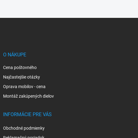
Z
á
p
ä
t
i
O NÁKUPE
e
Cena poštovného
Najčastejšie otázky
Oprava mobilov - cena
Montáž zakúpených dielov
INFORMÁCIE PRE VÁS
Obchodné podmienky
Reklamačný poriadok