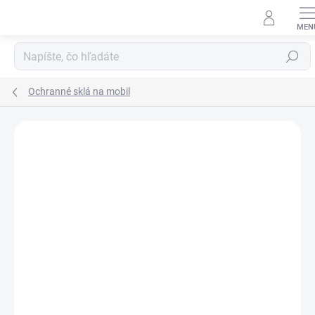
Prejsť
na
obsah
Hľadať
Ochranné sklá na mobil
Neohodnotené
Podrobnosti hodnotenia