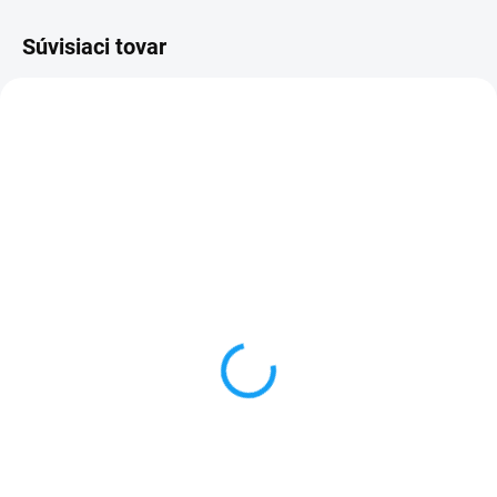
Súvisiaci tovar
SKLADOM
VYPREDANÉ
Dátový kábel USB /
Forcell nabíjačka micro
micro USB
USB + 1x USB
3,59 €
6,59 €
Do košíka
Detail
✅ Záruka 24 mesiacov✅ Doprava
✅ Záruka 24 mesiacov✅ Doprava
pri nákupe nad 60€ ZDARMA✅
pri nákupe nad 60€ ZDARMA✅
Zakúpený tovar je možné do
Zakúpený tovar je možné do