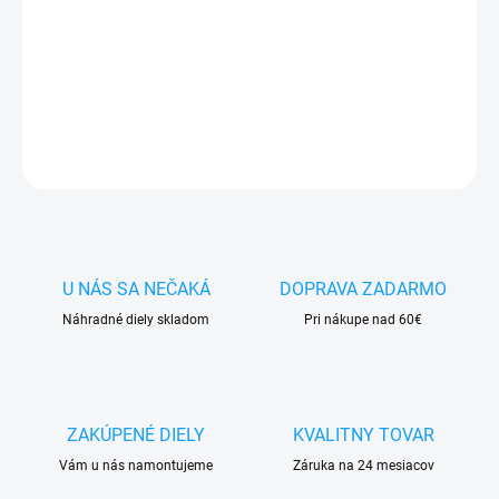
✅ Doprava
pri nákupe
nad 60€ ZDARMA
✅
Zakúpený tovar je možné
do 30 dní vrátiť
✅ Vynikajúca
ochrana
displeja
pred poškodením
DETAILNÉ INFORMÁCIE
OPÝTAŤ SA
STRÁŽIŤ
U NÁS SA NEČAKÁ
DOPRAVA ZADARMO
Náhradné diely skladom
Pri nákupe nad 60€
ZAKÚPENÉ DIELY
KVALITNY TOVAR
Vám u nás namontujeme
Záruka na 24 mesiacov