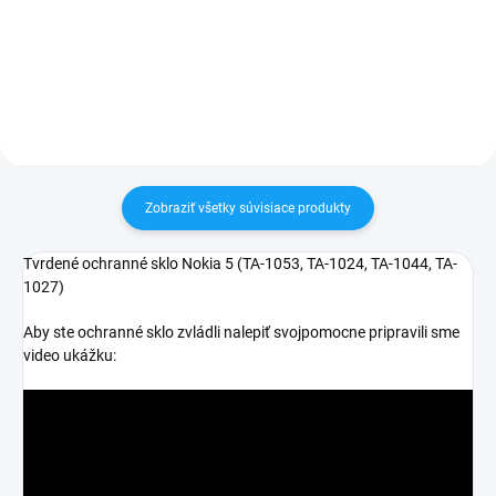
30 dní vrátiť✅ Tovar skladom -
30 dní vrátiť✅ Tovar skladom -
odosielame ihneď po objednaní
odosielame ihneď po objednaní
Zobraziť všetky súvisiace produkty
Tvrdené ochranné sklo Nokia 5 (
TA-1053, TA-1024, TA-1044, TA-
1027
)
Aby ste ochranné sklo zvládli nalepiť svojpomocne pripravili sme
video ukážku: