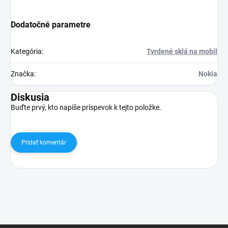
Dodatočné parametre
Kategória
:
Tvrdené sklá na mobil
Značka
:
Nokia
Diskusia
Buďte prvý, kto napíše príspevok k tejto položke.
Pridať komentár