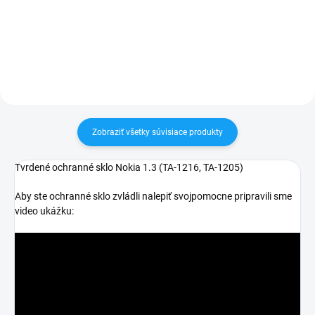
30 dní vrátiť✅ Tovar skladom -
30 dní vrátiť✅ Tovar skladom -
odosielame ihneď po objednaní
odosielame ihneď po objednaní
Zobraziť všetky súvisiace produkty
Tvrdené ochranné sklo Nokia 1.3 (
TA-1216, TA-1205)
Aby ste ochranné sklo zvládli nalepiť svojpomocne pripravili sme
video ukážku: