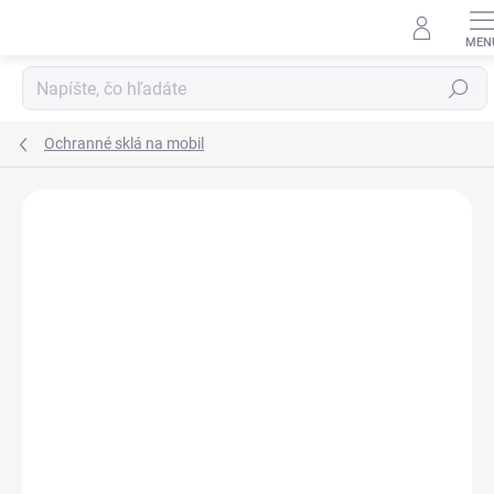
Prejsť
na
obsah
Hľadať
Ochranné sklá na mobil
Neohodnotené
Podrobnosti hodnotenia