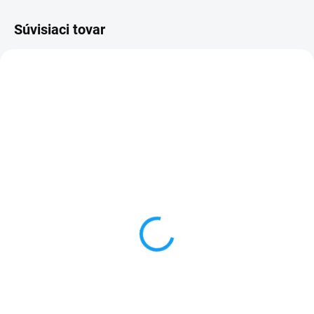
Súvisiaci tovar
SKLADOM
VYPREDANÉ
Dátový kábel USB /
Forcell nabíjačka micro
micro USB
USB + 1x USB
3,59 €
6,59 €
Do košíka
Detail
✅ Záruka 24 mesiacov✅ Doprava
✅ Záruka 24 mesiacov✅ Doprava
pri nákupe nad 60€ ZDARMA✅
pri nákupe nad 60€ ZDARMA✅
Zakúpený tovar je možné do
Zakúpený tovar je možné do