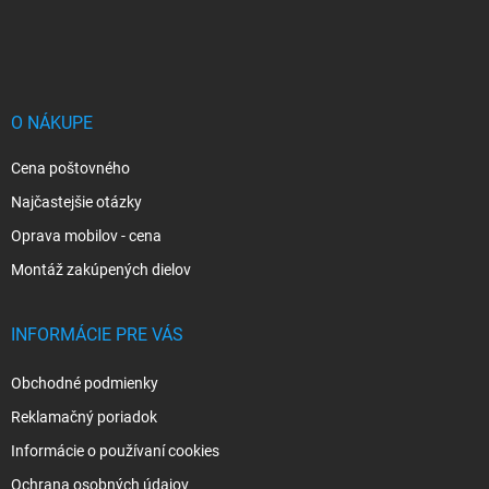
Z
á
p
ä
t
i
O NÁKUPE
e
Cena poštovného
Najčastejšie otázky
Oprava mobilov - cena
Montáž zakúpených dielov
INFORMÁCIE PRE VÁS
Obchodné podmienky
Reklamačný poriadok
Informácie o používaní cookies
Ochrana osobných údajov