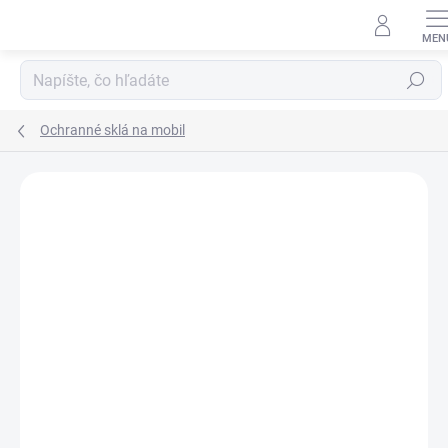
Prejsť
na
obsah
Hľadať
Ochranné sklá na mobil
Neohodnotené
Podrobnosti hodnotenia