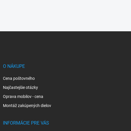
Z
á
p
ä
t
i
O NÁKUPE
e
Cena poštovného
Najčastejšie otázky
Oprava mobilov - cena
Montáž zakúpených dielov
INFORMÁCIE PRE VÁS