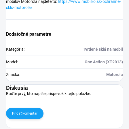
mobilov Motorola nájdete tu:
https://www.mobilko.sk/ochranne-
sklo-motorola/
Dodatočné parametre
Kategória
:
Tvrdené sklá na mobil
Model
:
One Action (XT2013)
Značka
:
Motorola
Diskusia
Buďte prvý, kto napíše príspevok k tejto položke.
Pridať komentár