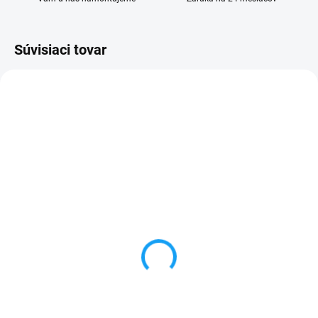
Súvisiaci tovar
VYPREDANÉ
VYPREDANÉ
Nabíjačka do auta USB C
HOCO dátový nabíjací
kábel USB type C (USB-
5,49 €
C) biely
Detail
3,99 €
✅ Záruka 24 mesiacov✅ Doprava
Detail
pri nákupe nad 60€ ZDARMA✅
Zakúpený tovar je možné do