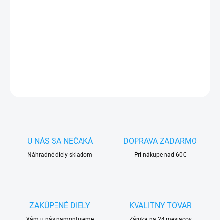
✅ Tovar
skladom -
posielame do 24h
✅ Doprava
pri nákupe
nad 60€ ZDARMA
✅
Zakúpený tovar je možné
do 30 dní vrátiť
✅ Vynikajúca
ochrana
displeja
pred poškodením
DETAILNÉ INFORMÁCIE
OPÝTAŤ SA
STRÁŽIŤ
U NÁS SA NEČAKÁ
DOPRAVA ZADARMO
Náhradné diely skladom
Pri nákupe nad 60€
ZAKÚPENÉ DIELY
KVALITNY TOVAR
Vám u nás namontujeme
Záruka na 24 mesiacov