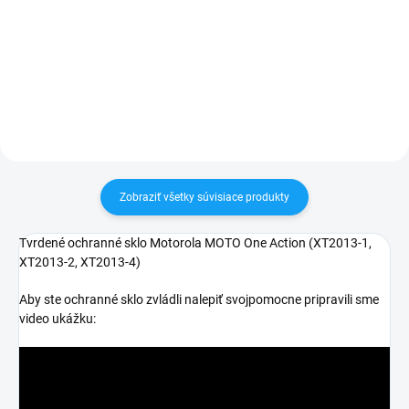
✅ Záruka 24 mesiacov✅ Doprava
30 dní vrátiť✅ Tovar skladom -
pri nákupe nad 60€ ZDARMA✅
odosielame ihneď po objednaní
Zakúpený tovar je možné do
30 dní vrátiť✅ Tovar skladom -
odosielame ihneď po objednaní
Zobraziť všetky súvisiace produkty
Tvrdené ochranné sklo Motorola MOTO One Action (
XT2013-1,
XT2013-2, XT2013-4)
Aby ste ochranné sklo zvládli nalepiť svojpomocne pripravili sme
video ukážku: